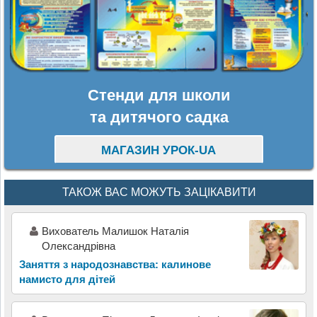
Стенди для школи
та дитячого садка
МАГАЗИН УРОК-UA
ТАКОЖ ВАС МОЖУТЬ ЗАЦІКАВИТИ
Вихователь Малишок Наталія
Олександрівна
Заняття з народознавства: калинове
намисто для дітей