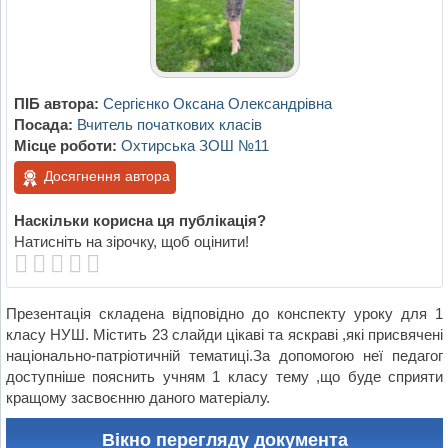
ПІБ автора:
Сергієнко Оксана Олександрівна
Посада:
Вчитель початкових класів
Місце роботи:
Охтирська ЗОШ №11
Досягнення автора
Наскільки корисна ця публікація?
Натисніть на зірочку, щоб оцінити!
Презентація складена відповідно до конспекту уроку для 1
класу НУШ. Містить 23 слайди цікаві та яскраві ,які присвячені
національно-патріотичній тематиці.За допомогою неї педагог
доступніше пояснить учням 1 класу тему ,що буде сприяти
кращому засвоєнню даного матеріалу.
Вікно перегляду документа