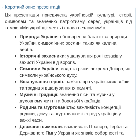
Короткий опис презентації
Ця презентація присвячена українській культурі, історії,
символам та значенню патріотизму серед українців під
темою «Ми українці: честь і слава незламним!».
Природа України
: обговорення багатства природи
України, символічних рослин, таких як калина і
верба.
Історичні захисники
: ушанування ролі козаків у
захисті України від ворогів.
Символи України
: вода та річки, зокрема Дніпро, як
символи українського духу.
Вшанування героїв
: пам'ять про українських воїнів
та традиція вшанування їх пам'яті.
Музичні традиції
: значення пісні та музики у
духовному житті та боротьбі українців.
Родина та згуртованість
: важливість концепції
родини, дому та згуртованості серед українців у
важкі часи.
Державні символи
: важливість Прапора, Герба та
Державного Гімну України як знаків соборності та