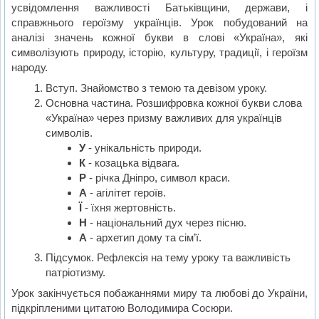
усвідомлення важливості Батьківщини, держави, і
справжнього героїзму українців. Урок побудований на
аналізі значень кожної букви в слові «Україна», які
символізують природу, історію, культуру, традиції, і героїзм
народу.
Вступ. Знайомство з темою та девізом уроку.
Основна частина. Розшифровка кожної букви слова
«Україна» через призму важливих для українців
символів.
У
- унікальність природи.
К
- козацька відвага.
Р
- річка Дніпро, символ краси.
А
- агілітет героїв.
Ї
- їхня жертовність.
Н
- національний дух через пісню.
А
- архетип дому та сім’ї.
Підсумок. Рефлексія на тему уроку та важливість
патріотизму.
Урок закінчується побажаннями миру та любові до України,
підкріпленими цитатою Володимира Сосюри.