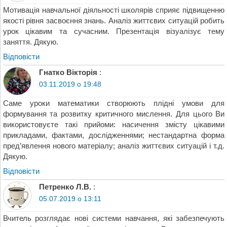
Мотивація навчальної діяльності школярів сприяє підвищенню
якості рівня засвоєння знань. Аналіз життєвих ситуацій робить
урок цікавим та сучасним. Презентація візуалізує тему
заняття. Дякую.
Відповіcти
Гнатко Вікторія
:
03.11.2019 о 19:48
Саме уроки математики створюють плідні умови для
формування та розвитку критичного мислення. Для цього Ви
використовуєте такі прийоми: насичення змісту цікавими
прикладами, фактами, дослідженнями; нестандартна форма
пред’явлення нового матеріалу; аналіз життєвих ситуацій і т.д.
Дякую.
Відповіcти
Петренко Л.В.
:
05.07.2019 о 13:11
Вчитель розглядає нові системи навчання, які забезпечують