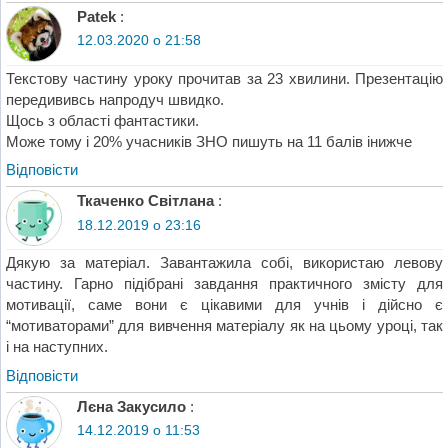
Patek
:
12.03.2020 о 21:58
Текстову частину уроку прочитав за 23 хвилини. Презентацію
передививсь напродуч швидко.
Щось з області фантастики.
Може тому і 20% учасників ЗНО пишуть на 11 балів інижче
Відповіcти
Ткаченко Світлана
:
18.12.2019 о 23:16
Дякую за матеріал. Завантажила собі, використаю левову
частину. Гарно підібрані завдання практичного змісту для
мотивації, саме вони є цікавими для учнів і дійсно є
“мотиваторами” для вивчення матеріалу як на цьому уроці, так
і на наступних.
Відповіcти
Лєна Закусило
:
14.12.2019 о 11:53