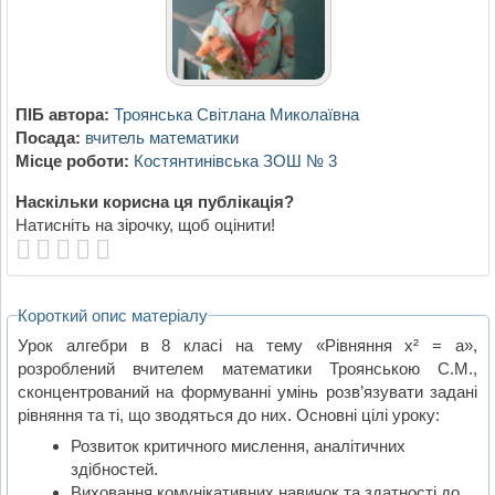
ПІБ автора:
Троянська Світлана Миколаївна
Посада:
вчитель математики
Місце роботи:
Костянтинівська ЗОШ № 3
Наскільки корисна ця публікація?
Натисніть на зірочку, щоб оцінити!
Короткий опис матеріалу
Урок алгебри в 8 класі на тему «Рівняння х² = а»,
розроблений вчителем математики Троянською С.М.,
сконцентрований на формуванні умінь розв’язувати задані
рівняння та ті, що зводяться до них. Основні цілі уроку:
Розвиток критичного мислення, аналітичних
здібностей.
Виховання комунікативних навичок та здатності до