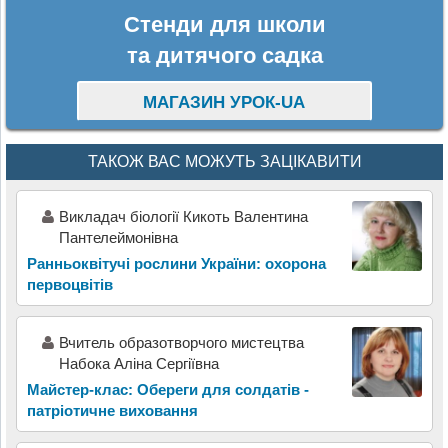
Стенди для школи
та дитячого садка
МАГАЗИН УРОК-UA
ТАКОЖ ВАС МОЖУТЬ ЗАЦІКАВИТИ
Викладач біології Кикоть Валентина
Пантелеймонівна
Ранньоквітучі рослини України: охорона
первоцвітів
Вчитель образотворчого мистецтва
Набока Аліна Сергіївна
Майстер-клас: Обереги для солдатів -
патріотичне виховання