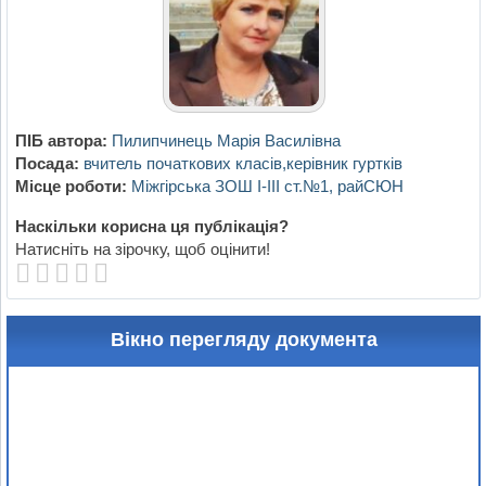
ПІБ автора:
Пилипчинець Марія Василівна
Посада:
вчитель початкових класів,керівник гуртків
Місце роботи:
Міжгірська ЗОШ I-III ст.№1, райСЮН
Наскільки корисна ця публікація?
Натисніть на зірочку, щоб оцінити!
Вікно перегляду документа