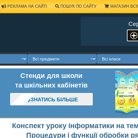
РЕКЛАМА НА САЙТІ
ПОШУК ПО САЙТУ
МАГАЗИН ВСІ
Сер
Стенди для школи
та шкільних кабінетів
ДІЗНАТИСЬ БІЛЬШЕ
Конспект уроку інформатики на тем
Процедури і функції обробки р