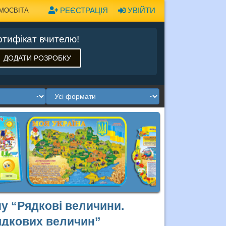
РЕЄСТРАЦІЯ
УВІЙТИ
МОСВІТА
тифікат вчителю!
ДОДАТИ РОЗРОБКУ
у “Рядкові величини.
ядкових величин”