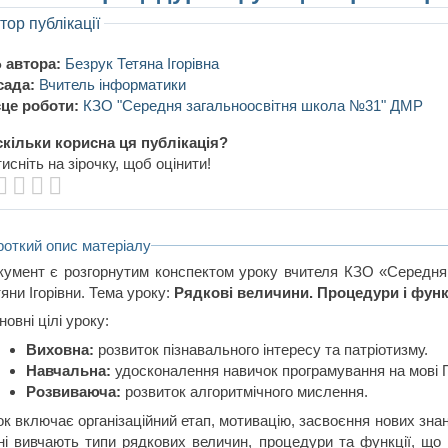
тор публікації
 автора:
Безрук Тетяна Ігорівна
сада:
Вчитель інформатики
це роботи:
КЗО "Середня загальноосвітня школа №31" ДМР
кільки корисна ця публікація?
исніть на зірочку, щоб оцінити!
роткий опис матеріалу
кумент є розгорнутим конспектом уроку вчителя КЗО «Середн
яни Ігорівни. Тема уроку:
Рядкові величини. Процедури і функ
овні цілі уроку:
Виховна:
розвиток пізнавального інтересу та патріотизму.
Навчальна:
удосконалення навичок програмування на мові 
Розвиваюча:
розвиток алгоритмічного мислення.
к включає організаційний етап, мотивацію, засвоєння нових знань
ні вивчають типи рядкових величин, процедури та функції, що