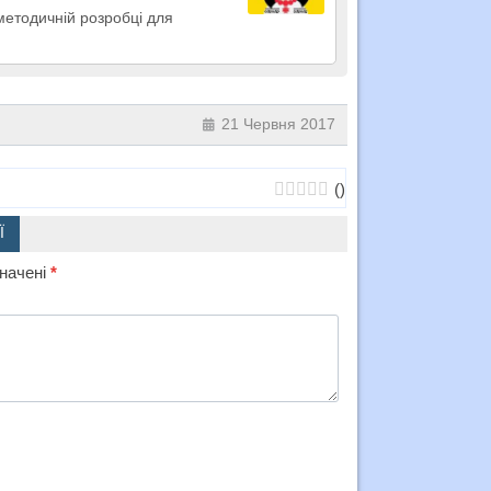
методичній розробці для
21 Червня 2017
(
)
Ї
значені
*