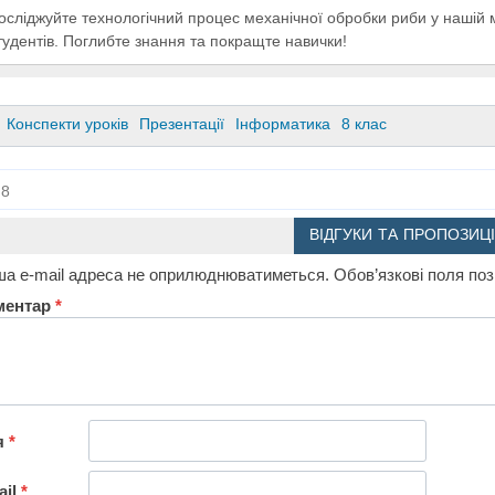
осліджуйте технологічний процес механічної обробки риби у нашій 
тудентів. Поглибте знання та покращте навички!
Конспекти уроків
Презентації
Інформатика
8 клас
8
ВІДГУКИ ТА ПРОПОЗИЦІ
а e-mail адреса не оприлюднюватиметься.
Обов’язкові поля по
ментар
*
я
*
ail
*