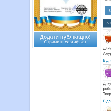
3 
Додати публікацію!
Отримати сертифікат
Дяку
Ажур
Відп
Дяку
робо
Твор
Відп