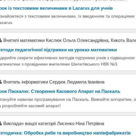
рок із текстовими величинами в Lazarus для учнів
знайомтеся з текстовими величинами, їх введенням та операціями
azarus.
Вчителі математики Кислюк Ольга Олександрівна, Кикоть Вал
етоди педагогічної підтримки на уроках математики
ідкрийте секрети ефективних методів підтримки учнів з підвищеною 
атематики з провідними вчителями Шепетівського НВК №3.
Вчитель інформатики Сердюк Людмила Іванівна
рок Паскалю: Створення Касового Апарат на Паскаль
пануйте навички програмування на Паскаль. Вивчайте алгоритми, 
а розробляйте касовий апарат!
Викладач вищої категорії Лисенко Ніна Петрівна
етодичка: Обробка риби та виробництво напівфабрикатів