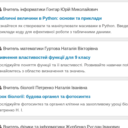
Вчитель інформатики Гонтар Юрій Миколайович
абличні величини в Python: основи та приклади
ізнайтеся як створювати та маніпулювати масивами в Python. Введе
риклади коду для ефективної роботи з табличними даними.
Вчитель математики Гуртова Наталія Вікторівна
ивчення властивостей функції для 9 класу
осліджуйте поняття функції та її властивості. Розвивайте навички поб
знайомтесь з областю визначення та значень.
Вчитель біології Петренко Наталія Іванівна
рок біології: будова органел та фотосинтез
осліджуйте фотосинтез та органел клітини на захопливому уроці біол
етренко Н. І.
Вчитель фізики та інформатики Журбенко Руслан Іванович