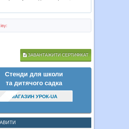
іву:
ЗАВАНТАЖИТИ СЕРТИФІКАТ
Стенди для школи
та дитячого садка
МАГАЗИН УРОК-UA
КАВИТИ