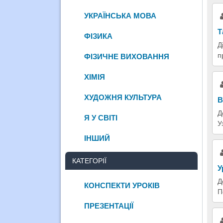
УКРАЇНСЬКА МОВА
Т
ФІЗИКА
Д
п
ФІЗИЧНЕ ВИХОВАННЯ
ХІМІЯ
ХУДОЖНЯ КУЛЬТУРА
В
Д
Я У СВІТІ
У
ІНШИЙ
КАТЕГОРІЇ
У
Д
КОНСПЕКТИ УРОКІВ
П
ПРЕЗЕНТАЦІЇ