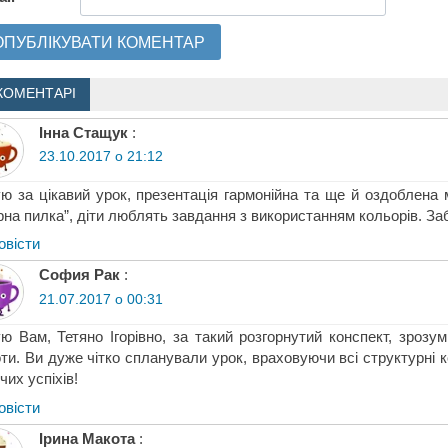
КОМЕНТАРІ
Iнна Стащук
:
23.10.2017 о 21:12
ю за цікавий урок, презентація гармонійна та ще й оздоблена
на пилка”, діти люблять завдання з використанням кольорів. За
овіcти
София Рак
:
21.07.2017 о 00:31
ю Вам, Тетяно Ігорівно, за такий розгорнутий конспект, зрозум
ти. Ви дуже чітко спланували урок, враховуючи всі структурні 
чих успіхів!
овіcти
Ірина Макота
: