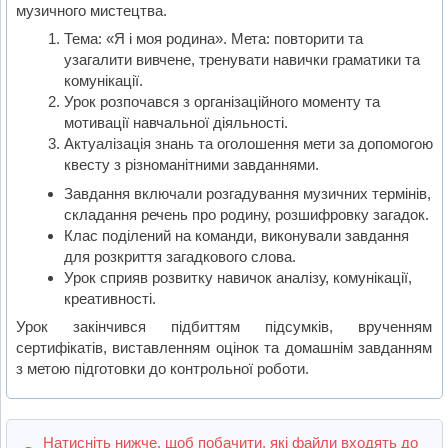
музичного мистецтва.
Тема: «Я і моя родина». Мета: повторити та
узагалити вивчене, тренувати навички граматики та
комунікації.
Урок розпочався з організаційного моменту та
мотивації навчальної діяльності.
Актуалізація знань та оголошення мети за допомогою
квесту з різноманітними завданнями.
Завдання включали розгадування музичних термінів,
складання речень про родину, розшифровку загадок.
Клас поділений на команди, виконували завдання
для розкриття загадкового слова.
Урок сприяв розвитку навичок аналізу, комунікації,
креативності.
Урок закінчився підбиттям підсумків, врученням
сертифікатів, виставленням оцінок та домашнім завданням
з метою підготовки до контрольної роботи.
Натисніть нижче, щоб побачити, які файли входять до