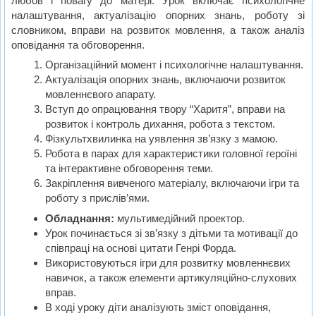
любов і повагу до матері. Урок включає психологічне
налаштування, актуалізацію опорних знань, роботу зі
словником, вправи на розвиток мовлення, а також аналіз
оповідання та обговорення.
Організаційний момент і психологічне налаштування.
Актуалізація опорних знань, включаючи розвиток
мовленнєвого апарату.
Вступ до опрацювання твору “Харитя”, вправи на
розвиток і контроль дихання, робота з текстом.
Фізкультхвилинка на уявлення зв’язку з мамою.
Робота в парах для характеристики головної героїні
та інтерактивне обговорення теми.
Закріплення вивченого матеріалу, включаючи ігри та
роботу з прислів’ями.
Обладнання:
мультимедійний проектор.
Урок починається зі зв’язку з дітьми та мотивації до
співпраці на основі цитати Генрі Форда.
Використовуються ігри для розвитку мовленнєвих
навичок, а також елементи артикуляційно-слухових
вправ.
В ході уроку діти аналізують зміст оповідання,