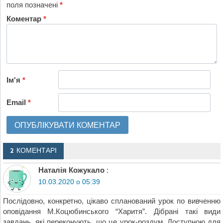
поля позначені
*
Коментар
*
Ім'я
*
Email
*
2 КОМЕНТАРІ
Наталія Кожукало
:
10.03.2020 о 05:39
Послідовно, конкретно, цікаво спланований урок по вивченню
оповідання М.Коцюбинського “Харитя”. Дібрані такі види
завдань, які переконують, що це урок-роздум. Доступною для