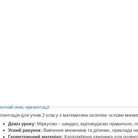
роткий опис презентації
езентація для учнів 2 класу з математики охоплює основи множе
Девіз уроку:
Міркуємо – швидко, відповідаємо правильно, лі
Усний рахунок:
Вивчення множників та ділених, приклади на 
Геометричний матеріал:
Каліграфічна хвилинка для розвит