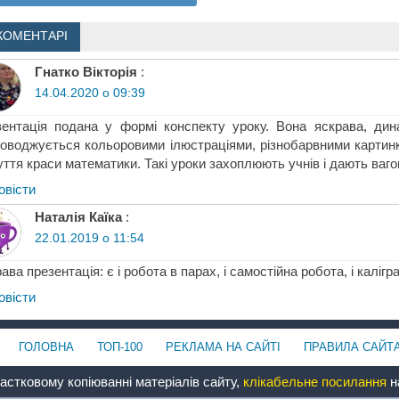
КОМЕНТАРІ
Гнатко Вікторія
:
14.04.2020 о 09:39
ентація подана у формі конспекту уроку. Вона яскрава, динам
оводжується кольоровими ілюстраціями, різнобарвними картинкам
уття краси математики. Такі уроки захоплюють учнів і дають ваг
овіcти
Наталія Каїка
:
22.01.2019 о 11:54
ава презентація: є і робота в парах, і самостійна робота, і каліг
овіcти
ГОЛОВНА
ТОП-100
РЕКЛАМА НА САЙТІ
ПРАВИЛА САЙТ
астковому копіюванні матеріалів сайту,
клікабельне посилання
на