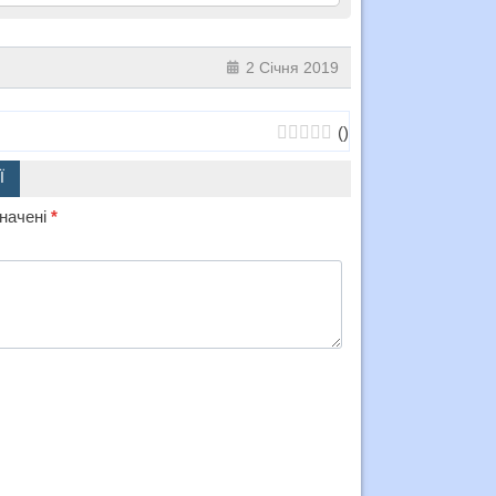
2 Січня 2019
(
)
Ї
значені
*