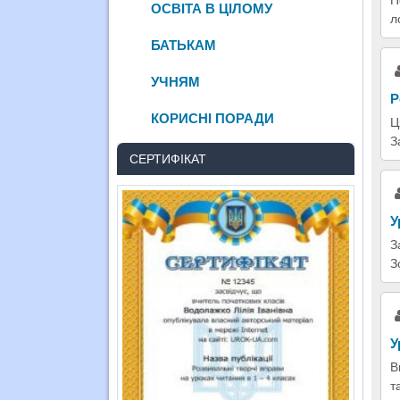
ОСВІТА В ЦІЛОМУ
л
БАТЬКАМ
УЧНЯМ
Р
КОРИСНІ ПОРАДИ
Ц
З
СЕРТИФІКАТ
У
З
З
У
В
т