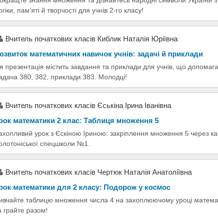
огіки, пам’яті й творчості для учнів 2-го класу!
Вчитель початкових класів Киблик Наталія Юріївна
озвиток математичних навичок учнів: задачі й приклади
я презентація містить завдання та приклади для учнів, що допомаг
адача 380, 382, приклади 383. Молодці!
Вчитель початкових класів Єськіна Ірина Іванівна
рок математики 2 клас: Таблиця множення 5
ахопливий урок з Єскіною Іриною: закріплення множення 5 через казку
олотоніської спецшколи №1.
Вчитель початкових класів Чертюк Наталія Анатоліївна
рок математики для 2 класу: Подорож у космос
ивчайте таблицю множення числа 4 на захоплюючому уроці математ
а грайте разом!