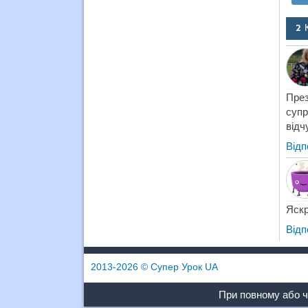
2 
През
супр
відч
Відп
Яскр
Відп
2013-2026
© Супер Урок UA
При повному або ч