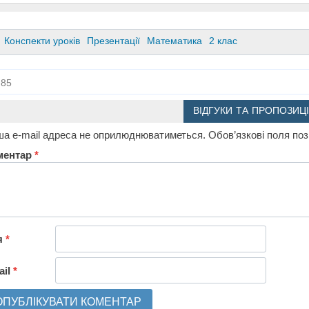
Конспекти уроків
Презентації
Математика
2 клас
85
ВІДГУКИ ТА ПРОПОЗИЦІ
а e-mail адреса не оприлюднюватиметься.
Обов’язкові поля по
ментар
*
я
*
ail
*