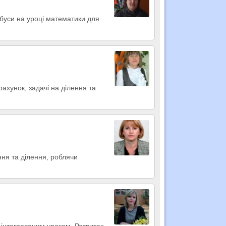
ебуси на уроці математики для
рахунок, задачі на ділення та
ння та ділення, роблячи
 інтегрованим уроком. Розвиток