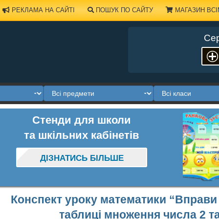
РЕКЛАМА НА САЙТІ
ПОШУК ПО САЙТУ
МАГАЗИН ВСІ
Сер
Стенди для школи
та шкільних кабінетів
ДІЗНАТИСЬ БІЛЬШЕ
Конспект уроку математики “Вправи і
таблиці множення числа 2 та