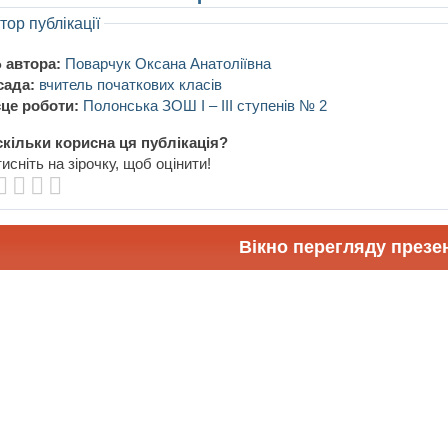
тор публікації
 автора:
Поварчук Оксана Анатоліївна
сада:
вчитель початкових класів
це роботи:
Полонська ЗОШ І – ІІІ ступенів № 2
кільки корисна ця публікація?
исніть на зірочку, щоб оцінити!
Вікно перегляду презен