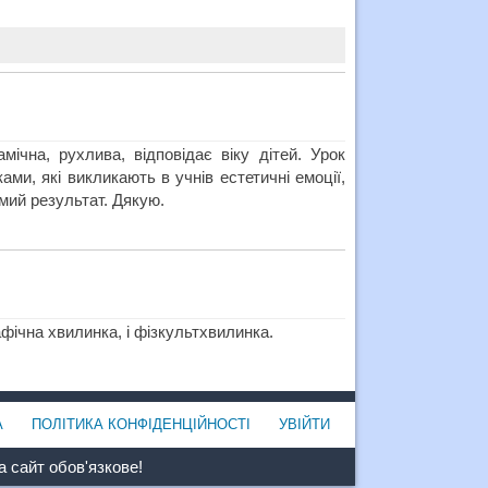
ічна, рухлива, відповідає віку дітей. Урок
и, які викликають в учнів естетичні емоції,
омий результат. Дякую.
рафічна хвилинка, і фізкультхвилинка.
А
ПОЛІТИКА КОНФІДЕНЦІЙНОСТІ
УВІЙТИ
 сайт обов'язкове!