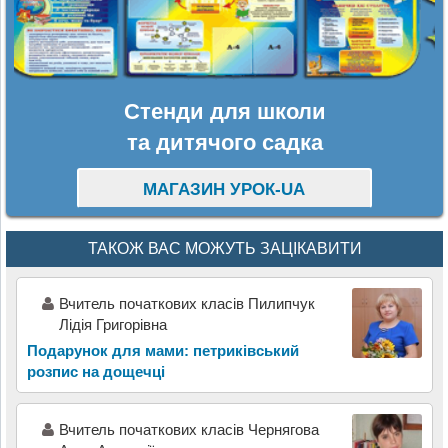
Стенди для школи
та дитячого садка
МАГАЗИН УРОК-UA
ТАКОЖ ВАС МОЖУТЬ ЗАЦІКАВИТИ
Вчитель початкових класів Пилипчук
Лідія Григорівна
Подарунок для мами: петриківський
розпис на дощечці
Вчитель початкових класів Чернягова