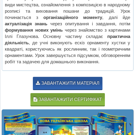
види мистецтва, ознайомлення з композицією в народному
розписі та виховання пошани до традицій. Урок
починається з
організаційного моменту
, далі йде
актуалізація знань
через опитування і завдання, потім
формування нових умінь
через знайомство з картинами
Іллі Глазунова. Основну частину складає
практична
діяльність
, де учні виконують ескіз орнаменту хустки у
квадраті, користуючись як рослинним, так і геометричним
орнаментами. Урок завершується підсумком, обговоренням
робіт та задачею для домашнього виконання.
ЗАВАНТАЖИТИ МАТЕРІАЛ
ЗАВАНТАЖИТИ СЕРТИФІКАТ