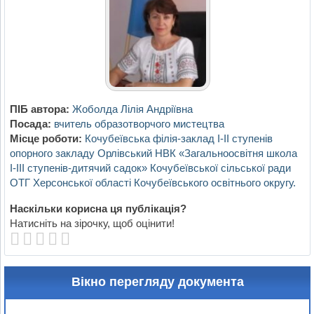
ПІБ автора:
Жоболда Лілія Андріївна
Посада:
вчитель образотворчого мистецтва
Місце роботи:
Кочубеївська філія-заклад І-ІІ ступенів
опорного закладу Орлівський НВК «Загальноосвітня школа
І-ІІІ ступенів-дитячий садок» Кочубеївської сільської ради
ОТГ Херсонської області Кочубеївського освітнього округу.
Наскільки корисна ця публікація?
Натисніть на зірочку, щоб оцінити!
Вікно перегляду документа