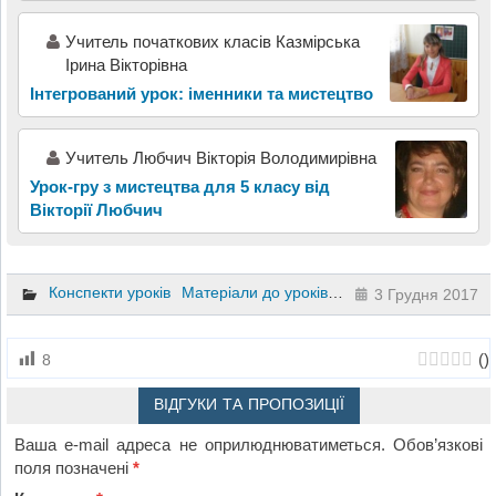
Учитель початкових класів Казмірська
Ірина Вікторівна
Інтегрований урок: іменники та мистецтво
Учитель Любчич Вікторія Володимирівна
Урок-гру з мистецтва для 5 класу від
Вікторії Любчич
Конспекти уроків
Матеріали до уроків
Образотворче мисте
3 Грудня 2017
(
)
8
ВІДГУКИ ТА ПРОПОЗИЦІЇ
Ваша e-mail адреса не оприлюднюватиметься.
Обов’язкові
поля позначені
*