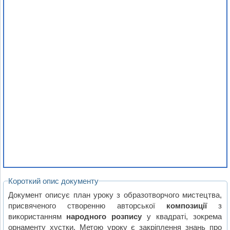
Короткий опис документу
Документ описує план уроку з образотворчого мистецтва,
присвяченого створенню авторської
композиції
з
використанням
народного розпису
у квадраті, зокрема
орнаменту хустки. Метою уроку є закріплення знань про