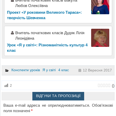
Вчитель початкових класів Вакула
Любов Олексіївна
Проект «У роковини Великого Тараса»:
творчість Шевченка
Вчитель початкових класів Дудяк Лілія
Леонідівна
Урок «Я у світі»: Різноманітність культур 4
клас
Конспекти уроків
Я у світі
4 клас
12 Вересня 2017
(
)
2
ВІДГУКИ ТА ПРОПОЗИЦІЇ
Ваша e-mail адреса не оприлюднюватиметься.
Обов’язкові
поля позначені
*