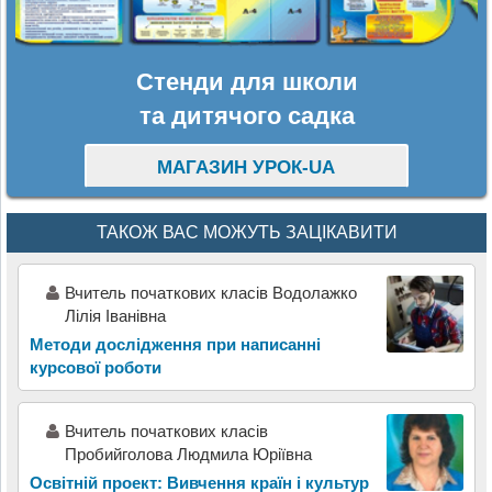
Стенди для школи
та дитячого садка
МАГАЗИН УРОК-UA
ТАКОЖ ВАС МОЖУТЬ ЗАЦІКАВИТИ
Вчитель початкових класів Водолажко
Лілія Іванівна
Методи дослідження при написанні
курсової роботи
Вчитель початкових класів
Пробийголова Людмила Юріївна
Освітній проект: Вивчення країн і культур