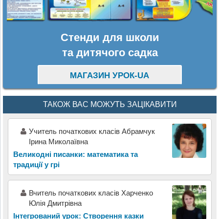
Стенди для школи
та дитячого садка
МАГАЗИН УРОК-UA
ТАКОЖ ВАС МОЖУТЬ ЗАЦІКАВИТИ
Учитель початкових класів Абрамчук
Ірина Миколаївна
Великодні писанки: математика та
традиції у грі
Вчитель початкових класів Харченко
Юлія Дмитрівна
Інтегрований урок: Створення казки