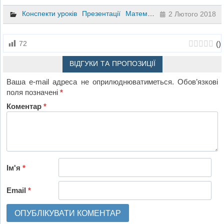
Конспекти уроків
Презентації
Математика
5 клас
2 Лютого 2018
(
)
72
ВІДГУКИ ТА ПРОПОЗИЦІЇ
Ваша e-mail адреса не оприлюднюватиметься.
Обов’язкові
поля позначені
*
Коментар
*
Ім'я
*
Email
*