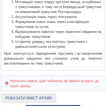
Мотивацію через згадку про різні явища, асоційовані
з трикутниками, в тому числі Бермудський трикутник
та неможливий трикутник Реутерсварда.
Актуалізацію знань через опитування.
Формування нових знань через класифікацію
трикутників по кутах.
Відпрацювання навичок через практичні завдання на
побудову трикутників.
Історичну довідку, яка пов’язує трикутники з
давньоєгипетською культурою.
Урок закінчується підведенням підсумків і встановленням
домашнього завдання, яке спонукає учнів до творчого
висловлювання на тему трикутників.
Натисніть нижче, щоб побачити, які файли входять до
цього архіву:
ПОКАЗАТИ ВМІСТ АРХІВУ