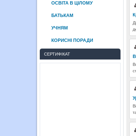
ОСВІТА В ЦІЛОМУ
К
БАТЬКАМ
Д
УЧНЯМ
д
КОРИСНІ ПОРАДИ
СЕРТИФІКАТ
В
В
с
У
В
т