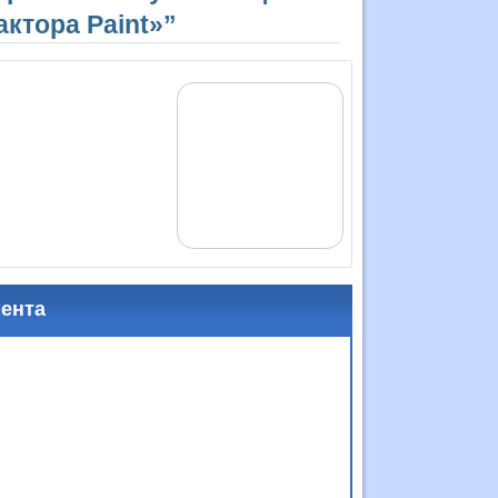
ктора Paint»”
мента