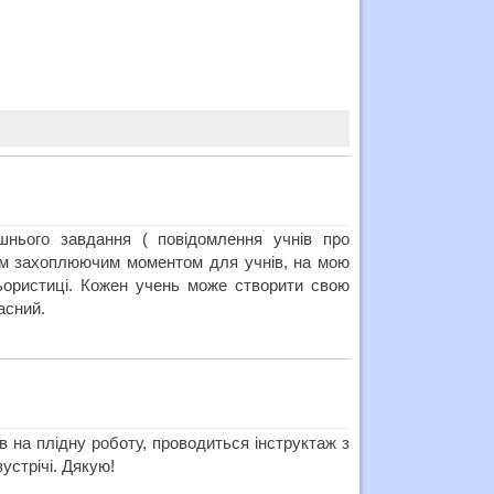
нього завдання ( повідомлення учнів про
амим захоплюючим моментом для учнів, на мою
ьористиці. Кожен учень може створити свою
асний.
в на плідну роботу, проводиться інструктаж з
устрічі. Дякую!