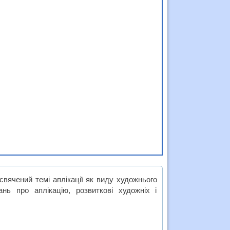
свячений темі аплікації як виду художнього
нь про аплікацію, розвиткові художніх і