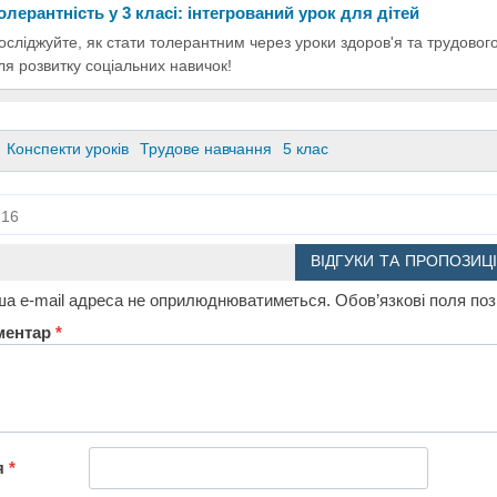
олерантність у 3 класі: інтегрований урок для дітей
осліджуйте, як стати толерантним через уроки здоров'я та трудовог
ля розвитку соціальних навичок!
Конспекти уроків
Трудове навчання
5 клас
16
ВІДГУКИ ТА ПРОПОЗИЦІ
а e-mail адреса не оприлюднюватиметься.
Обов’язкові поля по
ментар
*
я
*