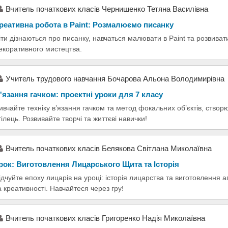
Вчитель початкових класів Чернишенко Тетяна Василівна
реативна робота в Paint: Розмалюємо писанку
іти дізнаються про писанку, навчаться малювати в Paint та розвива
екоративного мистецтва.
Учитель трудового навчання Бочарова Альона Володимирівна
'язання гачком: проектні уроки для 7 класу
ивчайте техніку в’язання гачком та метод фокальних об’єктів, створ
тілець. Розвивайте творчі та життєві навички!
Вчитель початкових класів Белякова Світлана Миколаївна
рок: Виготовлення Лицарського Щита та Історія
ідчуйте епоху лицарів на уроці: історія лицарства та виготовлення 
а креативності. Навчайтеся через гру!
Вчитель початкових класів Григоренко Надія Миколаївна