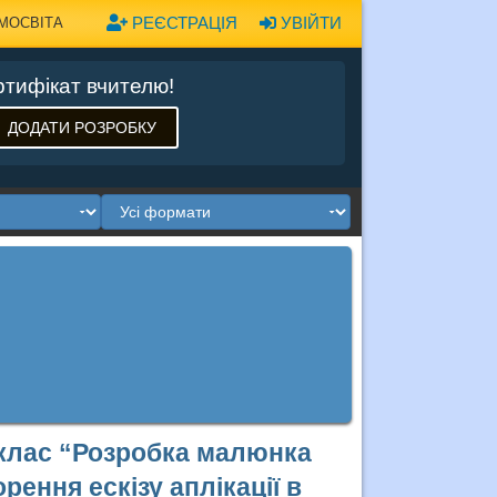
РЕЄСТРАЦІЯ
УВІЙТИ
МОСВІТА
тифікат вчителю!
ДОДАТИ РОЗРОБКУ
 клас “Розробка малюнка
рення ескізу аплікації в