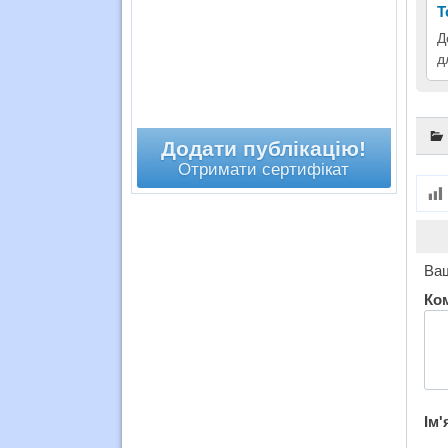
Т
Д
д
Додати публікацію!
Отримати сертифікат
Ваш
Ко
Ім'