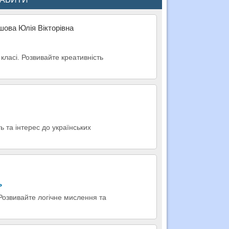
шова Юлія Вікторівна
класі. Розвивайте креативність
ь та інтерес до українських
ь
 Розвивайте логічне мислення та