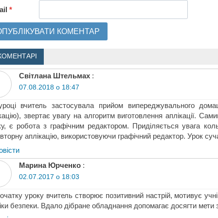
ail
*
КОМЕНТАРІ
Світлана Штельмах
:
07.08.2018 о 18:47
уроці вчитель застосувала прийом випереджувального домаш
кацію), звертає увагу на алгоритм виготовлення аплікації. С
у, є робота з графічним редактором. Приділяється увага кол
вторну аплікацію, використовуючи графічний редактор. Урок суч
овіcти
Марина Юрченко
:
02.07.2017 о 18:03
очатку уроку вчитель створює позитивний настрій, мотивує учні
іки безпеки. Вдало дібране обладнання допомагає досягти мети з