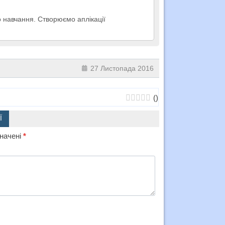
о навчання. Створюємо аплікації
27 Листопада 2016
(
)
Ї
значені
*