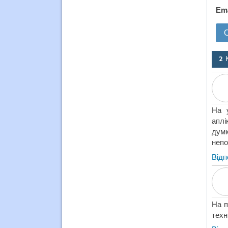
Em
2 
На 
аплі
думк
непо
Відп
На п
техн