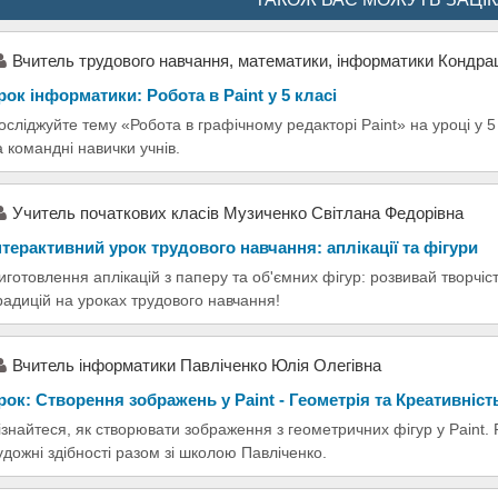
Вчитель трудового навчання, математики, інформатики Кондра
рок інформатики: Робота в Paint у 5 класі
осліджуйте тему «Робота в графічному редакторі Paint» на уроці у 5 
а командні навички учнів.
Учитель початкових класів Музиченко Світлана Федорівна
нтерактивний урок трудового навчання: аплікації та фігури
иготовлення аплікацій з паперу та об'ємних фігур: розвивай творчіст
радицій на уроках трудового навчання!
Вчитель інформатики Павліченко Юлія Олегівна
рок: Створення зображень у Paint - Геометрія та Креативніст
ізнайтеся, як створювати зображення з геометричних фігур у Paint.
удожні здібності разом зі школою Павліченко.