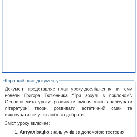
Короткий опис документу
Документ представляє план уроку-дослідження на тему
новели Григора Тютюнника “Три зозулі з поклоном”.
Основна
мета
уроку: розвивати вміння учнів аналізувати
літературні твори, розвивати естетичний смак та
виховувати почуття любові і доброти.
Зміст уроку включає:
Актуалізацію
знань учнів за допомогою тестових