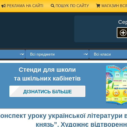
РЕКЛАМА НА САЙТІ
ПОШУК ПО САЙТУ
МАГАЗИН ВСІ
Сер
Стенди для школи
та шкільних кабінетів
ДІЗНАТИСЬ БІЛЬШЕ
онспект уроку української літератури 
князь”. Художнє відтворен