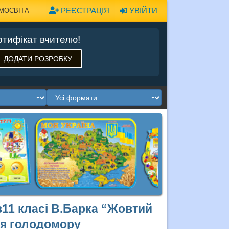
РЕЄСТРАЦІЯ
УВІЙТИ
МОСВІТА
тифікат вчителю!
ДОДАТИ РОЗРОБКУ
в11 класі В.Барка “Жовтий
ня голодомору