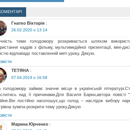
КОМЕНТАРІ
Гнатко Вікторія
:
26.02.2020 о 13:14
гічність теми голодомору розкривається шляхом використ
ристання кадрів з фільму, мультимедійної презентації, міні-дис
істю відповіадє поставленній меті уроку. Дякую.
овіcти
ТЕТЯНА
:
07.04.2019 о 16:58
 голодомору займає значне місце в українській літературі.С
слитись над її причинами.Для Василя Барки,автора повісті 
гійне.Він постійно наголошує,що голод – наслідок вибору на
рівна зуміла розкрити тему уроку.Дякую
овіcти
Марина Юрченко
: