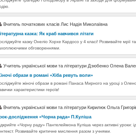
одію.
Вчитель початкових класів Лис Надія Миколаївна
ітературна казка: Як краб навчився літати
осліджуйте казку Онеліо Хорхе Кардосо у 4 класі! Розвивайте мрії та
ахоплюючими обговореннями.
Учитель української мови та літератури Дзюбенко Олена Вале
іночі образи в романі «Хіба ревуть воли»
осліджуйте жіночі образи в романі Панаса Мирного на уроці з Оле
авички характеристики героїв!
Вчитель української мови та літератури Кирилюк Ольга Григорі
рок-дослідження «Чорна рада» П.Куліша
ідкрийте «Чорну раду» Пантелеймона Куліша через активні уроки: ід
онтекст. Розвивайте критичне мислення разом з учнями.