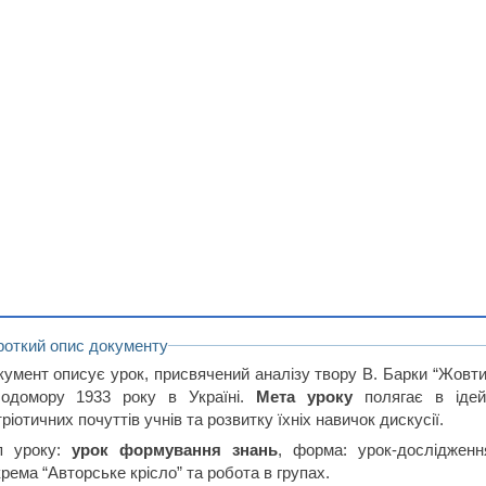
роткий опис документу
кумент описує урок, присвячений аналізу твору В. Барки “Жовти
лодомору 1933 року в Україні.
Мета уроку
полягає в ідейн
ріотичних почуттів учнів та розвитку їхніх навичок дискусії.
п уроку:
урок формування знань
, форма: урок-дослідженн
рема “Авторське крісло” та робота в групах.