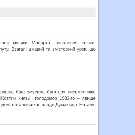
ання музики Моцарта, запалення свічки,
путу. Взагалі цікавий та змістовний урок, що
трашна біда змусила багатьох письменників
“Жовтий князь”, голодомор 1933-го – явище
родом сатанинської влади.Думаю,що Наталія