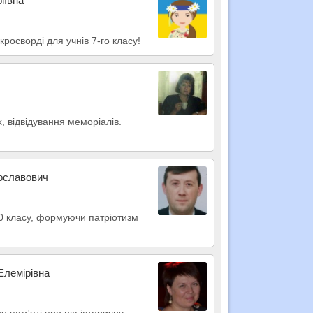
іївна
кросворді для учнів 7-го класу!
, відвідування меморіалів.
рославович
10 класу, формуючи патріотизм
Елемірівна
я пам'яті про цю історичну