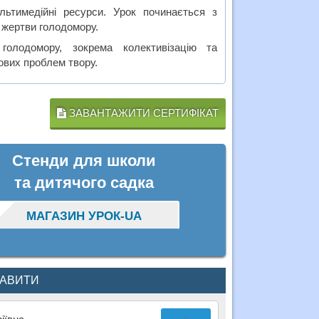
ьтимедійні ресурси. Урок починається з
о жертви голодомору.
голодомору, зокрема колективізацію та
ових проблем твору.
ЗАВАНТАЖИТИ СЕРТИФІКАТ
Стенди для школи
та дитячого садка
МАГАЗИН УРОК-UA
КАВИТИ