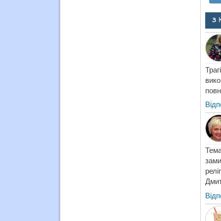
3 
Тра
вико
повн
Відп
Тема
зами
релі
Дмит
Відп