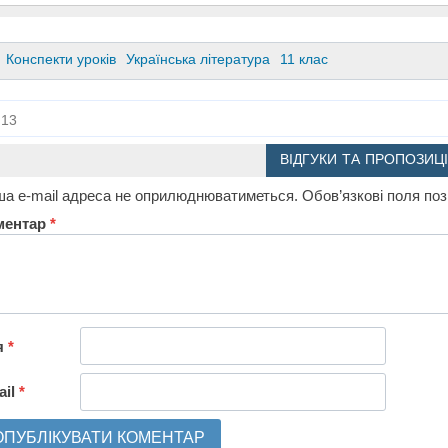
Конспекти уроків
Українська література
11 клас
13
ВІДГУКИ ТА ПРОПОЗИЦІ
а e-mail адреса не оприлюднюватиметься.
Обов’язкові поля по
ментар
*
я
*
ail
*