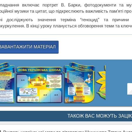
ладнання включає портрет В. Барки, фотодокументи та мул
оційної музики та цитат, що підкреслюють важливість пам’яті пр
ні досліджують значення терміна “геноцид” та причини 
зкуркулення. В кінці уроку планується обговорення теми та ключ
ЗАВАНТАЖИТИ МАТЕРІАЛ
ТАКОЖ ВАС МОЖУТЬ ЗАЦІ