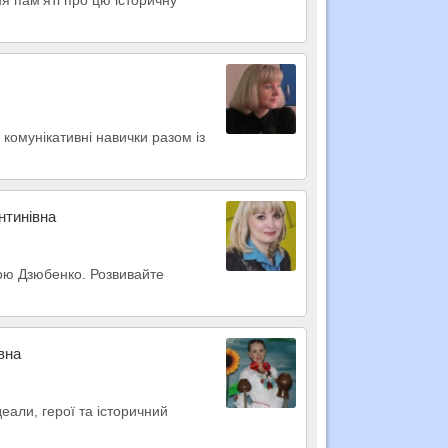
 комунікативні навички разом із
нтинівна
ною Дзюбенко. Розвивайте
вна
еали, герої та історичний