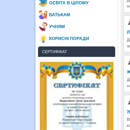
ОСВІТА В ЦІЛОМУ
п
БАТЬКАМ
УЧНЯМ
Л
КОРИСНІ ПОРАДИ
Д
з
СЕРТИФІКАТ
Ж
Д
н
У
В
к