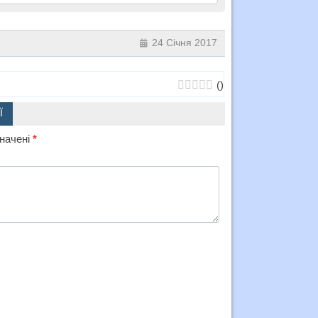
24 Січня 2017
(
)
Ї
значені
*