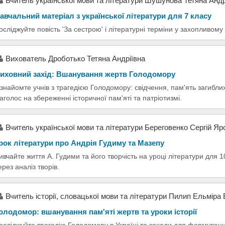
Вчитель української мови та літератури Шушунова Тетяна Андр
авчальний матеріал з української літератури для 7 класу
осліджуйте повість 'За сестрою' і літературні терміни у захопливому 
Вихователь Дроботько Тетяна Андріївна
иховний захід: Вшанування жертв Голодомору
знайомте учнів з трагедією Голодомору: свідчення, пам'ять загиблих
аголос на збереженні історичної пам'яті та патріотизмі.
Вчитель української мови та літератури Береговенко Сергій Я
рок літератури про Андрія Гудиму та Мазепу
ивчайте життя А. Гудими та його творчість на уроці літератури для 
ерез аналіз творів.
Вчитель історії, словацької мови та літератури Пилип Ельміра 
олодомор: вшанування пам'яті жертв та уроки історії
осліджуйте трагедію Голодомору в Україні та заходи для формуванн