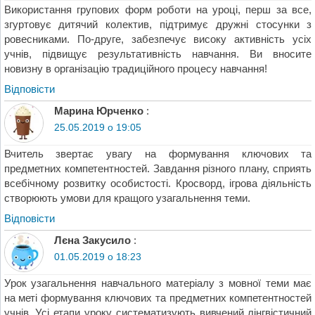
Використання групових форм роботи на уроці, перш за все,
згуртовує дитячий колектив, підтримує дружні стосунки з
ровесниками. По-друге, забезпечує високу активність усіх
учнів, підвищує результативність навчання. Ви вносите
новизну в організацію традиційного процесу навчання!
Відповіcти
Марина Юрченко
:
25.05.2019 о 19:05
Вчитель звертає увагу на формування ключових та
предметних компетентностей. Завдання різного плану, сприять
всебічному розвитку особистості. Кросворд, ігрова діяльність
створюють умови для кращого узагальнення теми.
Відповіcти
Лєна Закусило
:
01.05.2019 о 18:23
Урок узагальнення навчального матеріалу з мовної теми має
на меті формування ключових та предметних компетентностей
учнів. Усі етапи уроку систематизують вивчений лінгвістичний