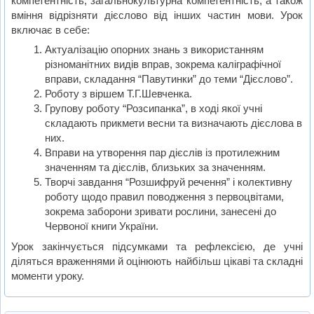
компетентність, загальнокультурна компетентність, а також
вміння відрізняти дієслово від інших частин мови. Урок
включає в себе:
Актуалізацію опорних знань з використанням
різноманітних видів вправ, зокрема каліграфічної
вправи, складання “Павутинки” до теми “Дієслово”.
Роботу з віршем Т.Г.Шевченка.
Групову роботу “Розсипанка”, в ході якої учні
складають прикмети весни та визначають дієслова в
них.
Вправи на утворення пар дієслів із протилежним
значенням та дієслів, близьких за значенням.
Творчі завдання “Розшифруй речення” і колективну
роботу щодо правил поводження з первоцвітами,
зокрема заборони зривати рослини, занесені до
Червоної книги України.
Урок закінчується підсумками та рефлексією, де учні
діляться враженнями й оцінюють найбільш цікаві та складні
моменти уроку.