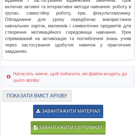
відмінків і застосування відмінкових закінчень. Урок
включає активні та інтерактивні методи навчання: роботу в
групах, самостійну роботу, ігри, фізкультхвилинку.
Обладнання для уроку передбачає використання
навчальних карток, малюнків і символічних предметів для
створення мотиваційного середовища навчання. Урок
спрямований на активізацію та поглиблення знань учнів
через застосування здобутих навичок у практичних
завданнях.
Натисніть нижче, щоб побачити, які файли входять до
цього архіву:
ПОКАЗАТИ ВМІСТ АРХІВУ
ЗАВАНТАЖИТИ МАТЕРІАЛ
ЗАВАНТАЖИТИ СЕРТИФІКАТ