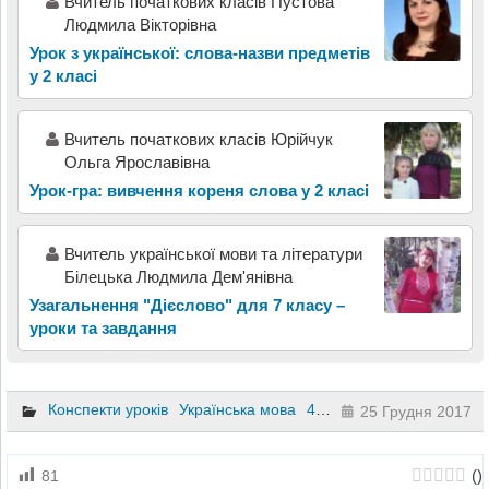
Вчитель початкових класів Пустова
Людмила Вікторівна
Урок з української: слова-назви предметів
у 2 класі
Вчитель початкових класiв Юрiйчук
Ольга Ярославiвна
Урок-гра: вивчення кореня слова у 2 класі
Вчитель української мови та літератури
Білецька Людмила Дем'янівна
Узагальнення "Дієслово" для 7 класу –
уроки та завдання
Конспекти уроків
Українська мова
4 клас
25 Грудня 2017
(
)
81