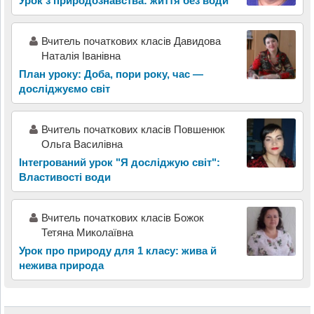
Урок з природознавства: життя без води
Вчитель початкових класів Давидова
Наталія Іванівна
План уроку: Доба, пори року, час —
досліджуємо світ
Вчитель початкових класів Повшенюк
Ольга Василівна
Інтегрований урок "Я досліджую світ":
Властивості води
Вчитель початкових класів Божок
Тетяна Миколаївна
Урок про природу для 1 класу: жива й
нежива природа