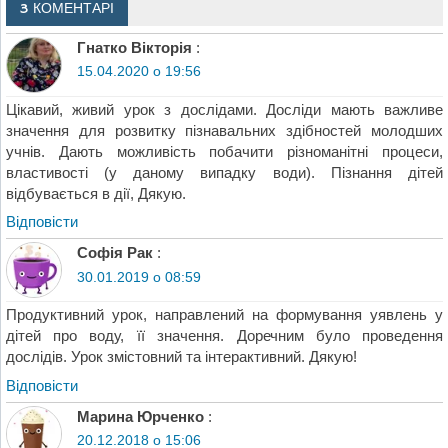
3 КОМЕНТАРІ
Гнатко Вікторія
:
15.04.2020 о 19:56
Цікавий, живий урок з дослідами. Досліди мають важливе
значення для розвитку пізнавальних здібностей молодших
учнів. Дають можливість побачити різноманітні процеси,
властивості (у даному випадку води). Пізнання дітей
відбувається в дії, Дякую.
Відповіcти
Софія Рак
:
30.01.2019 о 08:59
Продуктивний урок, направлений на формування уявлень у
дітей про воду, її значення. Доречним було проведення
дослідів. Урок змістовний та інтерактивний. Дякую!
Відповіcти
Марина Юрченко
:
20.12.2018 о 15:06