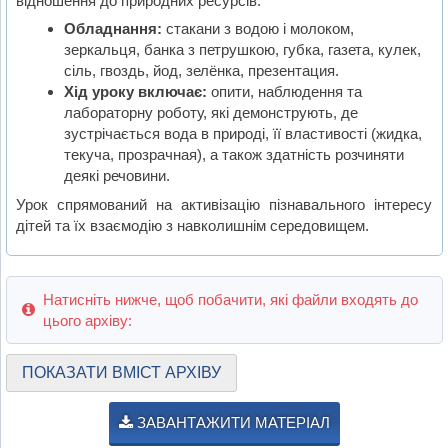
відношення до природних ресурсів.
Обладнання:
стакани з водою і молоком,
зеркальця, банка з петрушкою, губка, газета, кулек,
сіль, гвоздь, йод, зелёнка, презентация.
Хід уроку включає:
опити, наблюдення та
лабораторну роботу, які демонструють, де
зустрічається вода в природі, її властивості (жидка,
текуча, прозрачная), а також здатність розчиняти
деякі речовини.
Урок спрямований на активізацію пізнавального інтересу
дітей та їх взаємодію з навколишнім середовищем.
Натисніть нижче, щоб побачити, які файли входять до
цього архіву:
ПОКАЗАТИ ВМІСТ АРХІВУ
ЗАВАНТАЖИТИ МАТЕРІАЛ