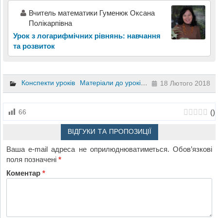
Вчитель математики Гуменюк Оксана
Полікарпівна
Урок з логарифмічних рівнянь: навчання
та розвиток
Конспекти уроків
Матеріали до уроків
Алгебра
10 клас
18 Лютого 2018
(
)
66
ВІДГУКИ ТА ПРОПОЗИЦІЇ
Ваша e-mail адреса не оприлюднюватиметься.
Обов’язкові
поля позначені
*
Коментар
*