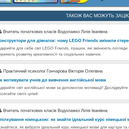
ТАКОЖ ВАС МОЖУТЬ ЗАЦІ
Вчитель початкових класів Водолажко Лілія Іванівна
онструктори для дівчаток: чому LEGO Friends змінили стер
ідкрийте для себе світ LEGO Friends, іграшок, які змінюють погляди 
прияють розвитку креативності та соціальних навичок.
Практичний психолог Гончарова Вікторія Олегівна
к мотивувати учнів до вивчення англійської мови
ідкрийте світ англійської мови за допомогою мотивації! Досліджуйт
осягайте своїх цілей.
Вчитель початкових класів Водолажко Лілія Іванівна
пілкування німецькою: як знайти ідеальний курс німецької
ізнайтеся, як вибрати ідеальний курс німецької мови для кар'єри та