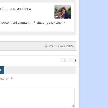
 Іванна степанівна
нтерактивні завдання й відео, розвиваючи
28 Травня 2024
(
)
Ї
значені
*