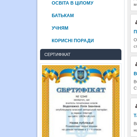
ОСВІТА В ЦІЛОМУ
м
БАТЬКАМ
УЧНЯМ
П
О
КОРИСНІ ПОРАДИ
с
СЕРТИФІКАТ
В
В
С
Т
В
н