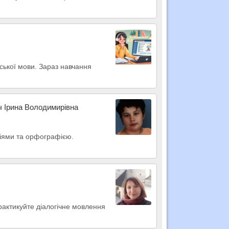
йської мови. Зараз навчання
ч Ірина Володимирівна
пціями та орфографією.
практикуйте діалогічне мовлення