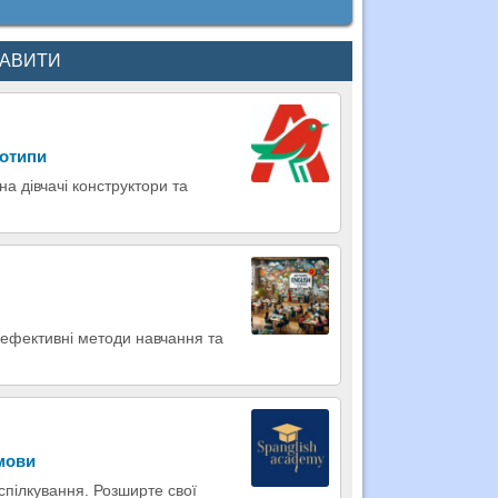
КАВИТИ
еотипи
на дівчачі конструктори та
е ефективні методи навчання та
 мови
 спілкування. Розширте свої