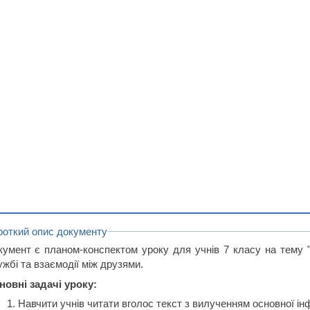
роткий опис документу
кумент є планом-конспектом уроку для учнів 7 класу на тему "
жбі та взаємодії між друзями.
новні задачі уроку:
Навчити учнів читати вголос текст з вилученням основної ін