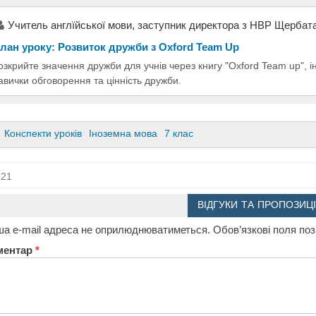
Учитель англїйської мови, заступник директора з НВР Щербата
лан уроку: Розвиток дружби з Oxford Team Up
озкрийте значення дружби для учнів через книгу "Oxford Team up", і
авички обговорення та цінність дружби.
Конспекти уроків
Іноземна мова
7 клас
21
ВІДГУКИ ТА ПРОПОЗИЦІ
а e-mail адреса не оприлюднюватиметься.
Обов’язкові поля по
ментар
*