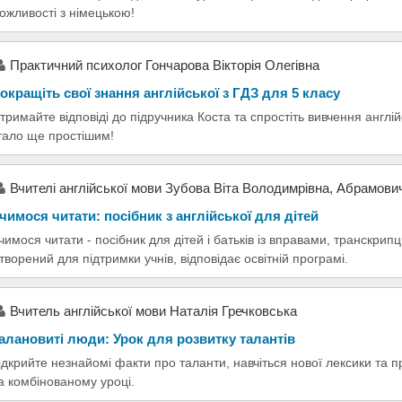
ожливості з німецькою!
Практичний психолог Гончарова Вікторія Олегівна
окращіть свої знання англійської з ГДЗ для 5 класу
тримайте відповіді до підручника Коста та спростіть вивчення англі
тало ще простішим!
Вчителі англійської мови Зубова Віта Володимрівна, Абрамови
чимося читати: посібник з англійської для дітей
чимося читати - посібник для дітей і батьків із вправами, транскри
творений для підтримки учнів, відповідає освітній програмі.
Вчитель англійської мови Наталія Гречковська
алановиті люди: Урок для розвитку талантів
ідкрийте незнайомі факти про таланти, навчіться нової лексики та 
а комбінованому уроці.