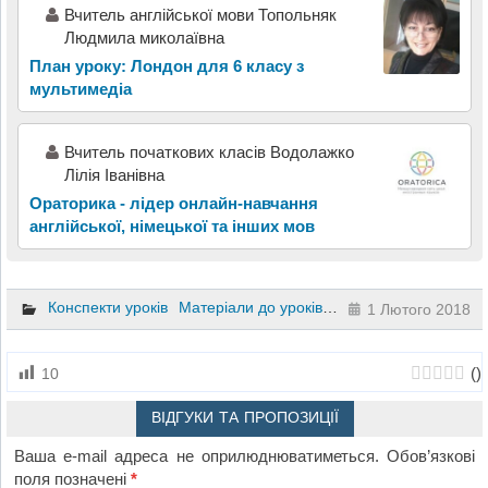
Вчитель англійської мови Топольняк
Людмила миколаївна
План уроку: Лондон для 6 класу з
мультимедіа
Вчитель початкових класів Водолажко
Лілія Іванівна
Ораторика - лідер онлайн-навчання
англійської, німецької та інших мов
Конспекти уроків
Матеріали до уроків
Іноземна мова
11 кл
1 Лютого 2018
(
)
10
ВІДГУКИ ТА ПРОПОЗИЦІЇ
Ваша e-mail адреса не оприлюднюватиметься.
Обов’язкові
поля позначені
*