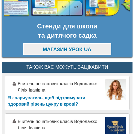
Стенди для школи
та дитячого садка
МАГАЗИН УРОК-UA
ТАКОЖ ВАС МОЖУТЬ ЗАЦІКАВИТИ
Вчитель початкових класів Водолажко
Лілія Іванівна
Як харчуватись, щоб підтримувати
здоровий рівень цукру в крові?
Вчитель початкових класів Водолажко
Лілія Іванівна