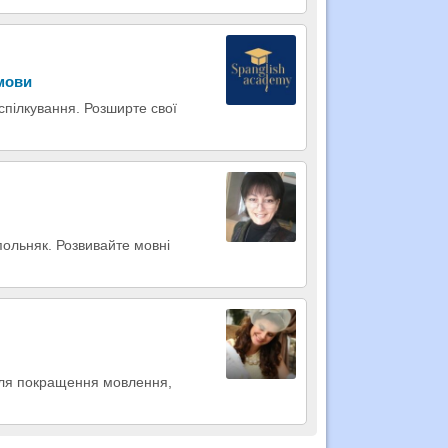
 мови
 спілкування. Розширте свої
польняк. Розвивайте мовні
для покращення мовлення,