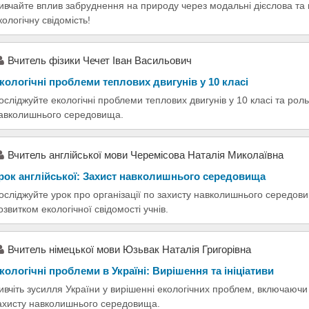
ивчайте вплив забруднення на природу через модальні дієслова та ц
кологічну свідомість!
Вчитель фізики Чечет Іван Васильович
кологічні проблеми теплових двигунів у 10 класі
осліджуйте екологічні проблеми теплових двигунів у 10 класі та рол
авколишнього середовища.
Вчитель англійської мови Черемісова Наталія Миколаївна
рок англійської: Захист навколишнього середовища
осліджуйте урок про організації по захисту навколишнього середови
озвитком екологічної свідомості учнів.
Вчитель німецької мови Юзьвак Наталія Григорівна
кологічні проблеми в Україні: Вирішення та ініціативи
ивчіть зусилля України у вирішенні екологічних проблем, включаюч
ахисту навколишнього середовища.