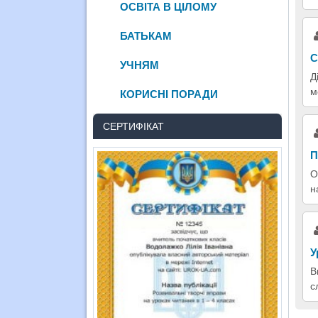
ОСВІТА В ЦІЛОМУ
БАТЬКАМ
С
УЧНЯМ
Д
м
КОРИСНІ ПОРАДИ
СЕРТИФІКАТ
П
О
н
У
В
с