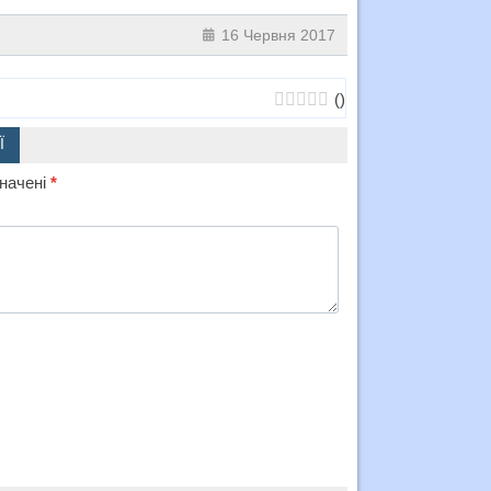
16 Червня 2017
(
)
Ї
значені
*