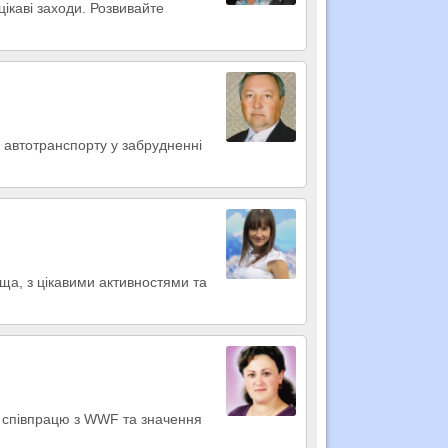
ікаві заходи. Розвивайте
ь автотранспорту у забрудненні
ща, з цікавими активностями та
и співпрацю з WWF та значення