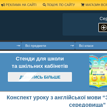
РЕКЛАМА НА САЙТІ
ПОШУК ПО САЙТУ
МАГАЗИН ВСІ
Сер
Стенди для школи
та шкільних кабінетів
ДІЗНАТИСЬ БІЛЬШЕ
Конспект уроку з англійської мови 
середовища”