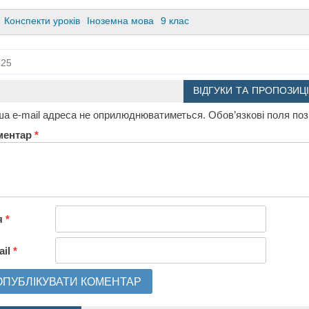
Конспекти уроків
Іноземна мова
9 клас
25
ВІДГУКИ ТА ПРОПОЗИЦІ
а e-mail адреса не оприлюднюватиметься.
Обов’язкові поля по
ментар
*
я
*
ail
*