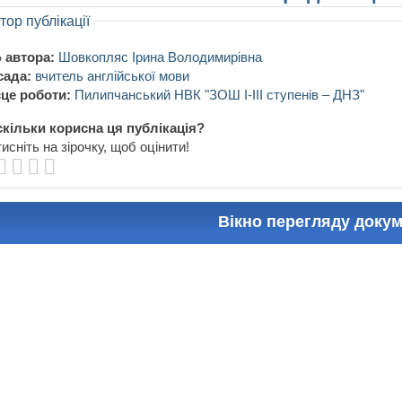
тор публікації
 автора:
Шовкопляс Ірина Володимирівна
сада:
вчитель англійської мови
це роботи:
Пилипчанський НВК "ЗОШ І-ІІІ ступенів – ДНЗ"
кільки корисна ця публікація?
исніть на зірочку, щоб оцінити!
Вікно перегляду доку