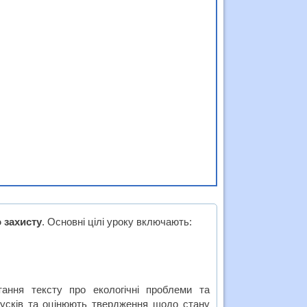
 захисту
. Основні цілі уроку включають:
итання тексту про екологічні проблеми та
пусків та оцінюють твердження щодо стану