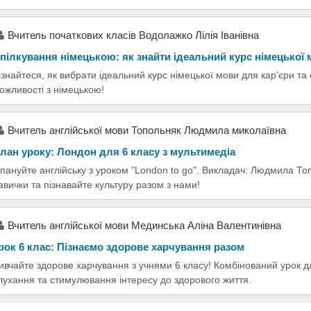
Вчитель початкових класів Водолажко Лілія Іванівна
пілкування німецькою: як знайти ідеальний курс німецької
ізнайтеся, як вибрати ідеальний курс німецької мови для кар'єри та
ожливості з німецькою!
Вчитель англійської мови Топольняк Людмила миколаївна
лан уроку: Лондон для 6 класу з мультимедіа
пануйте англійську з уроком "London to go". Викладач: Людмила То
авички та пізнавайте культуру разом з нами!
Вчитель англійської мови Мединська Аліна Валентинівна
рок 6 клас: Пізнаємо здорове харчування разом
ивчайте здорове харчування з учнями 6 класу! Комбінований урок 
лухання та стимулювання інтересу до здорового життя.