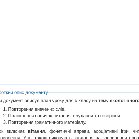
роткий опис документу
й документ описує план уроку для 9 класу на тему
екологічного
Повторення вивчених слів.
Поліпшення навичок читання, слухання та говоріння.
Повторення граматичного матеріалу.
ок включає
вітання
, фонетичні вправи, асоціативні ігри, ч
говорення. Учні також виконують завдання на заповнення про