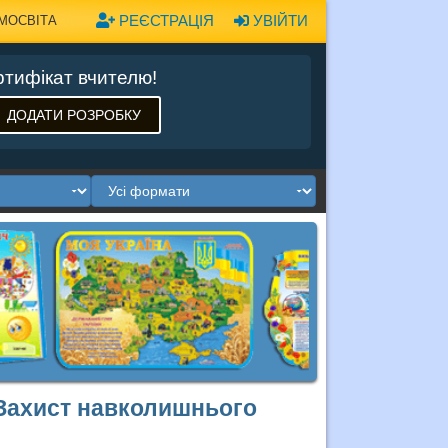
РЕЄСТРАЦІЯ
УВІЙТИ
МОСВІТА
тифікат вчителю!
ДОДАТИ РОЗРОБКУ
“Захист навколишнього