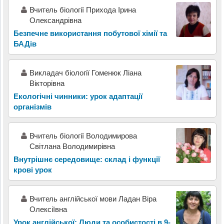
Вчитель біології Прихода Ірина
Олександрівна
Безпечне використання побутової хімії та
БАДів
Викладач біології Гоменюк Ліана
Вікторівна
Екологічні чинники: урок адаптації
організмів
Вчитель біології Володимирова
Світлана Володимирівна
Внутрішнє середовище: склад і функції
крові урок
Вчитель англійської мови Ладан Віра
Олексіївна
Урок англійської: Люди та особистості в 9-