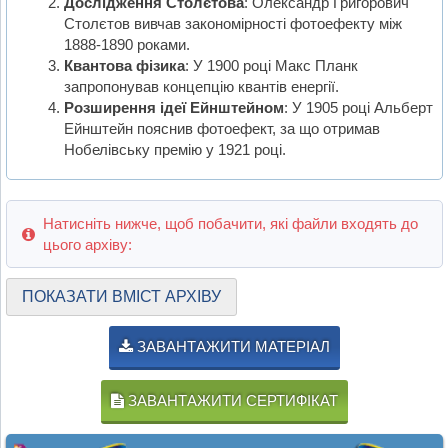
Дослідження Столєтова
: Олександр Григорович
Столєтов вивчав закономірності фотоефекту між
1888-1890 роками.
Квантова фізика
: У 1900 році Макс Планк
запропонував концепцію квантів енергії.
Розширення ідеї Ейнштейном
: У 1905 році Альберт
Ейнштейн пояснив фотоефект, за що отримав
Нобелівську премію у 1921 році.
Натисніть нижче, щоб побачити, які файли входять до
цього архіву:
ПОКАЗАТИ ВМІСТ АРХІВУ
ЗАВАНТАЖИТИ МАТЕРІАЛ
ЗАВАНТАЖИТИ СЕРТИФІКАТ