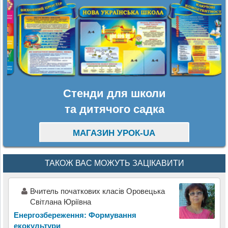
Стенди для школи
та дитячого садка
МАГАЗИН УРОК-UA
ТАКОЖ ВАС МОЖУТЬ ЗАЦІКАВИТИ
Вчитель початкових класів Оровецька
Світлана Юріївна
Енергозбереження: Формування
екокультури