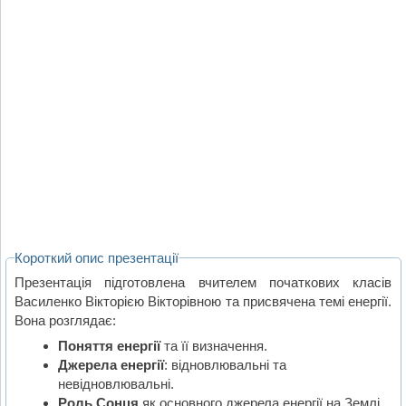
Короткий опис презентації
Презентація підготовлена вчителем початкових класів
Василенко Вікторією Вікторівною та присвячена темі енергії.
Вона розглядає:
Поняття енергії
та її визначення.
Джерела енергії
: відновлювальні та
невідновлювальні.
Роль Сонця
як основного джерела енергії на Землі.