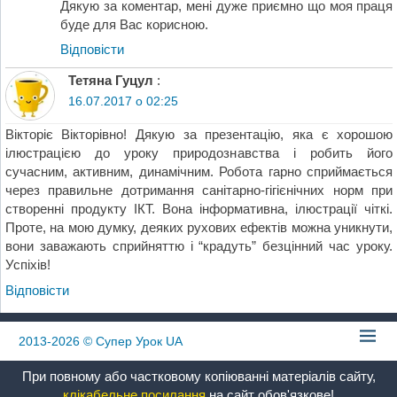
Дякую за коментар, мені дуже приємно що моя праця
буде для Вас корисною.
Відповіcти
Тетяна Гуцул
:
16.07.2017 о 02:25
Вікторіє Вікторівно! Дякую за презентацію, яка є хорошою
ілюстрацією до уроку природознавства і робить його
сучасним, активним, динамічним. Робота гарно сприймається
через правильне дотримання санітарно-гігієнічних норм при
створенні продукту ІКТ. Вона інформативна, ілюстрації чіткі.
Проте, на мою думку, деяких рухових ефектів можна уникнути,
вони заважають сприйняттю і “крадуть” безцінний час уроку.
Успіхів!
Відповіcти
2013-2026
© Супер Урок UA
При повному або частковому копіюванні матеріалів сайту,
клікабельне посилання
на сайт обов'язкове!