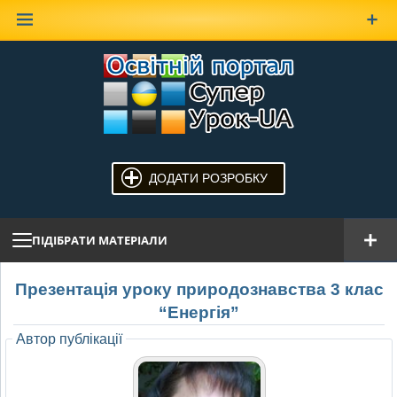
Наверх
ДОДАТИ РОЗРОБКУ
ПІДІБРАТИ МАТЕРІАЛИ
Презентація уроку природознавства 3 клас
“Енергія”
Автор публікації