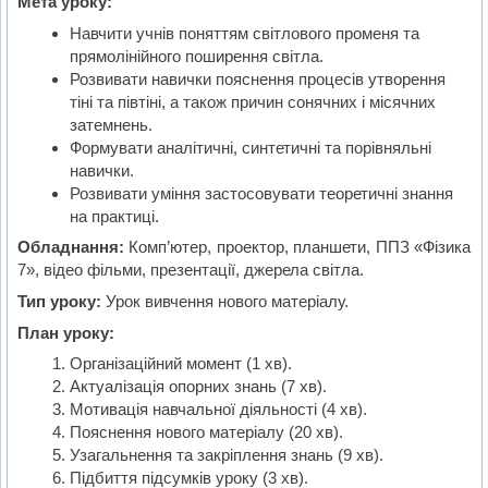
Мета уроку:
Навчити учнів поняттям світлового променя та
прямолінійного поширення світла.
Розвивати навички пояснення процесів утворення
тіні та півтіні, а також причин сонячних і місячних
затемнень.
Формувати аналітичні, синтетичні та порівняльні
навички.
Розвивати уміння застосовувати теоретичні знання
на практиці.
Обладнання:
Комп’ютер, проектор, планшети, ППЗ «Фізика
7», відео фільми, презентації, джерела світла.
Тип уроку:
Урок вивчення нового матеріалу.
План уроку:
Організаційний момент (1 хв).
Актуалізація опорних знань (7 хв).
Мотивація навчальної діяльності (4 хв).
Пояснення нового матеріалу (20 хв).
Узагальнення та закріплення знань (9 хв).
Підбиття підсумків уроку (3 хв).