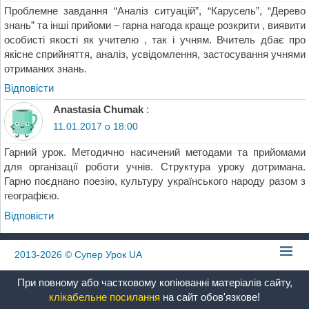
Проблемне завдання “Аналіз ситуацій”, “Карусель”, “Дерево
знань” та інші прийоми – гарна нагода краще розкрити , виявити
особисті якості як учителю , так і учням. Вчитель дбає про
якісне сприйняття, аналіз, усвідомлення, застосування учнями
отриманих знань.
Відповіcти
Anastasia Chumak
:
11.01.2017 о 18:00
Гарний урок. Методично насичений методами та прийомами
для організації роботи учнів. Структура уроку дотримана.
Гарно поєднано поезію, культуру українського народу разом з
географією.
Відповіcти
2013-2026
© Супер Урок UA
При повному або частковому копіюванні матеріалів сайту,
клікабельне посилання
на сайт обов'язкове!