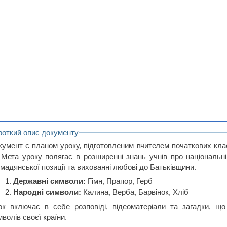
роткий опис документу
кумент є планом уроку, підготовленим вчителем початкових кла
. Мета уроку полягає в розширенні знань учнів про національн
мадянської позиції та вихованні любові до Батьківщини.
Державні символи:
Гімн, Прапор, Герб
Народні символи:
Калина, Верба, Барвінок, Хліб
ок включає в себе розповіді, відеоматеріали та загадки, щ
волів своєї країни.