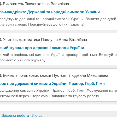
Вихователь Ткаченко Інна Василівна
ра-мандрівка: Державні та народні символи України
осліджуйте державні та народні символи України! Заняття для діте
ультури та мови. Приєднуйтесь до юних патріотів!
Учитель математики Павлуша Алла Віталіївна
сний журнал про державні символи України
ивчайте національні символи України: прапор, герб, гімн. Виховуйте
опомогою нашого журналу.
Вчитель початкових класів Пустовіт Людмила Миколаївна
рок про державні символи України: Прапор, Герб, Гімн
ослідження символів України: Прапор, Герб, Гімн. Формування патр
дентичності через інтерактивні завдання та групову роботу.
Виховна робота
3 клас