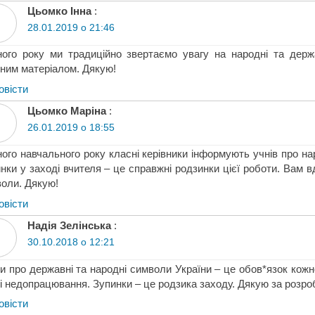
Цьомко Інна
:
28.01.2019 о 21:46
ого року ми традиційно звертаємо увагу на народні та держа
ним матеріалом. Дякую!
овіcти
Цьомко Маріна
:
26.01.2019 о 18:55
ого навчального року класні керівники інформують учнів про на
нки у заході вчителя – це справжні родзинки цієї роботи. Вам 
оли. Дякую!
овіcти
Надія Зелінська
:
30.10.2018 о 12:21
и про державні та народні символи України – це обов*язок кожно
і недопрацювання. Зупинки – це родзика заходу. Дякую за розро
овіcти