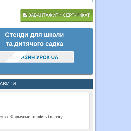
ЗАВАНТАЖИТИ СЕРТИФІКАТ
Стенди для школи
та дитячого садка
МАГАЗИН УРОК-UA
КАВИТИ
ства. Формуємо гордість і повагу