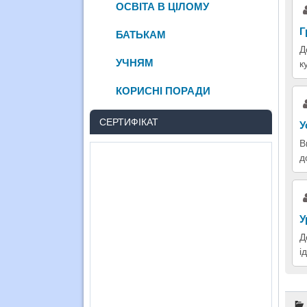
ОСВІТА В ЦІЛОМУ
Г
БАТЬКАМ
Д
УЧНЯМ
к
КОРИСНІ ПОРАДИ
СЕРТИФІКАТ
У
В
д
У
Д
і