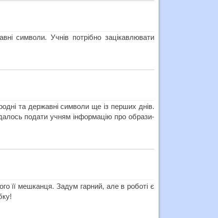
вні символи. Учнів потрібно зацікавлювати
родні та державні символи ще із перших днів.
вдалось подати учням інформацію про образи-
го її мешканця. Задум гарний, але в роботі є
бку!