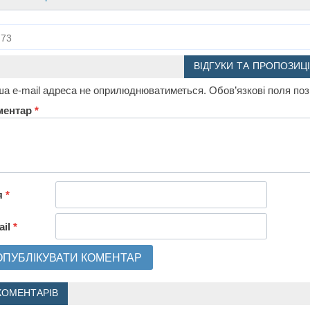
73
ВІДГУКИ ТА ПРОПОЗИЦІ
а e-mail адреса не оприлюднюватиметься.
Обов’язкові поля по
ментар
*
я
*
ail
*
КОМЕНТАРІВ