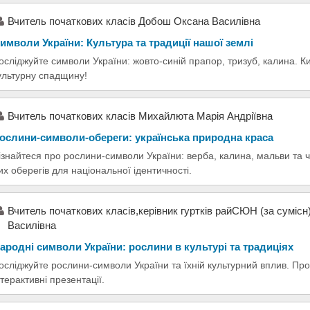
Вчитель початкових класів Добош Оксана Василівна
имволи України: Культура та традиції нашої землі
осліджуйте символи України: жовто-синій прапор, тризуб, калина. Ки
ультурну спадщину!
Вчитель початкових класів Михайлюта Марія Андріївна
ослини-символи-обереги: українська природна краса
ізнайтеся про рослини-символи України: верба, калина, мальви та 
их оберегів для національної ідентичності.
Вчитель початкових класів,керівник гуртків райСЮН (за суміс
Василівна
ародні символи України: рослини в культурі та традиціях
осліджуйте рослини-символи України та їхній культурний вплив. Про
нтерактивні презентації.