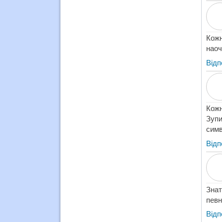
Кожн
наоч
Відп
Кожн
Зупи
симв
Відп
Знат
певн
Відп