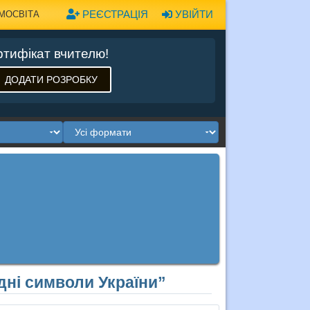
РЕЄСТРАЦІЯ
УВІЙТИ
МОСВІТА
тифікат вчителю!
ДОДАТИ РОЗРОБКУ
дні символи України”