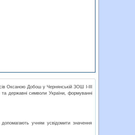
сів Оксаною Добош у Чернянській ЗОШ І-ІІІ
і та державні символи України, формуванні
о допомагають учням усвідомити значення