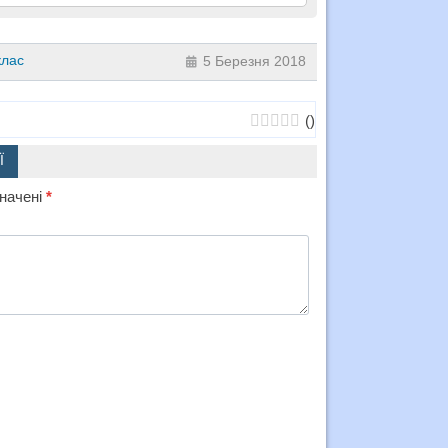
клас
5 Березня 2018
(
)
Ї
значені
*