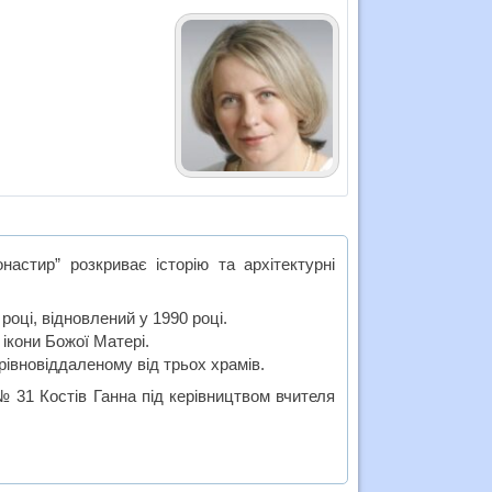
астир” розкриває історію та архітектурні
році, відновлений у 1990 році.
ікони Божої Матері.
рівновіддаленому від трьох храмів.
№ 31 Костів Ганна під керівництвом вчителя