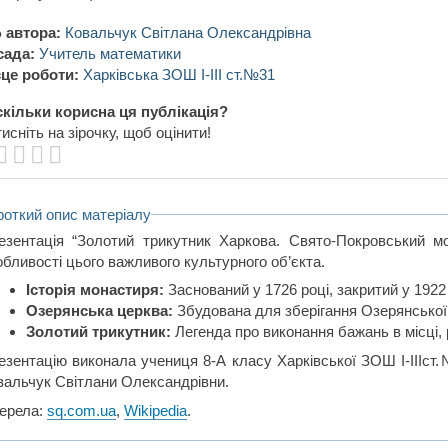
 автора:
Ковальчук Світлана Олександрівна
сада:
Учитель математики
це роботи:
Харківська ЗОШ І-ІІІ ст.№31
кільки корисна ця публікація?
исніть на зірочку, щоб оцінити!
роткий опис матеріалу
езентація “Золотий трикутник Харкова. Свято-Покровський мон
обливості цього важливого культурного об’єкта.
Історія монастиря:
Заснований у 1726 році, закритий у 1922 
Озерянська церква:
Збудована для зберігання Озерянської 
Золотий трикутник:
Легенда про виконання бажань в місці, 
езентацію виконала учениця 8-А класу Харківської ЗОШ І-ІІІст.
вальчук Світлани Олександрівни.
ерела:
sq.com.ua
,
Wikipedia
.