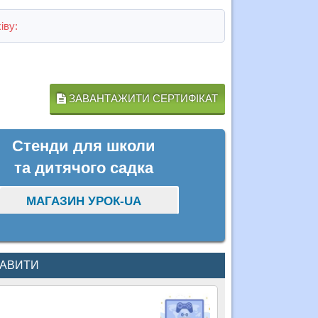
іву:
ЗАВАНТАЖИТИ СЕРТИФІКАТ
Стенди для школи
та дитячого садка
МАГАЗИН УРОК-UA
КАВИТИ