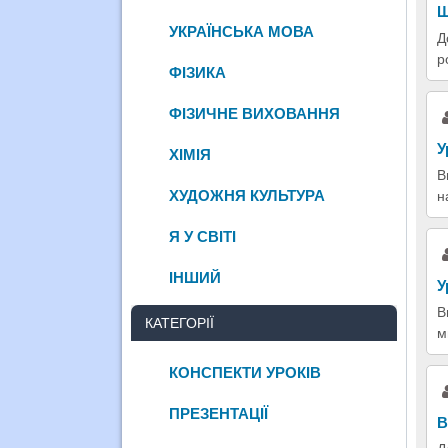
Щ
УКРАЇНСЬКА МОВА
Д
р
ФІЗИКА
ФІЗИЧНЕ ВИХОВАННЯ
У
ХІМІЯ
В
ХУДОЖНЯ КУЛЬТУРА
н
Я У СВІТІ
ІНШИЙ
У
В
КАТЕГОРІЇ
м
КОНСПЕКТИ УРОКІВ
ПРЕЗЕНТАЦІЇ
В