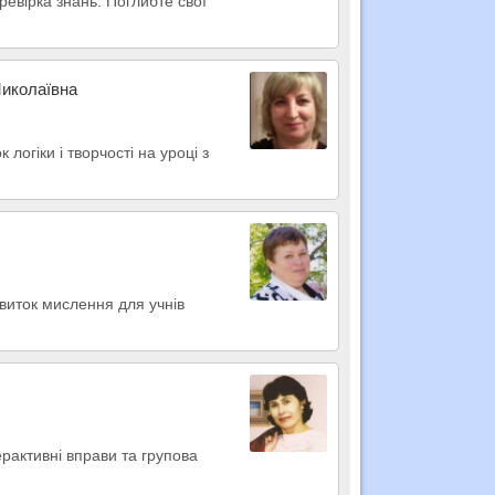
еревірка знань. Поглибте свої
Миколаївна
логіки і творчості на уроці з
звиток мислення для учнів
рактивні вправи та групова