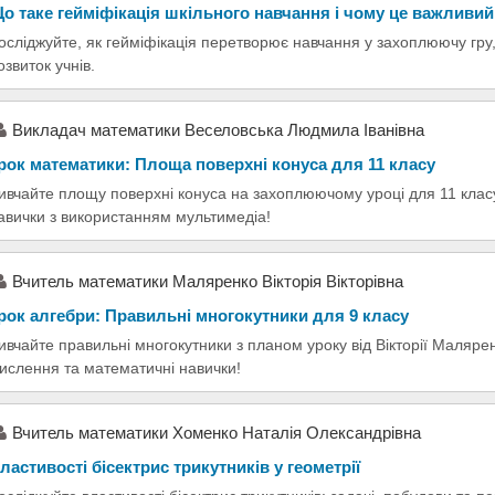
о таке гейміфікація шкільного навчання і чому це важливий
осліджуйте, як гейміфікація перетворює навчання у захоплюючу гру
озвиток учнів.
Викладач математики Веселовська Людмила Іванівна
рок математики: Площа поверхні конуса для 11 класу
ивчайте площу поверхні конуса на захоплюючому уроці для 11 класу
авички з використанням мультимедіа!
Вчитель математики Маляренко Вікторія Вікторівна
рок алгебри: Правильні многокутники для 9 класу
ивчайте правильні многокутники з планом уроку від Вікторії Малярен
ислення та математичні навички!
Вчитель математики Хоменко Наталія Олександрівна
ластивості бісектрис трикутників у геометрії