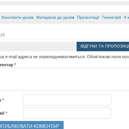
Конспекти уроків
Матеріали до уроків
Презентації
Геометрія
8 
26
ВІДГУКИ ТА ПРОПОЗИЦІ
а e-mail адреса не оприлюднюватиметься.
Обов’язкові поля по
ментар
*
я
*
ail
*