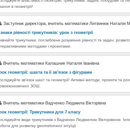
осліджуйте властивості бісектрис трикутників: задачі, побудови та п
нання в геометрії!
Заступник директора, вчитель математики Литвинюк Наталія 
знаки рівності трикутників: урок з геометрії
ивчайте трикутники: поглиблене розуміння рівності та задач, розвиток 
нтерактивними методами і проектами.
Вчитель математики Калашник Наталія Іванівна
рок геометрії: шахта та її зв'язок з фігурами
осліджуйте зв'язок шахт та геометрії! Активні методи, проекти та ро
овоекономічної ЗОШ.
Вчитель математики Вадченко Людмила Вікторівна
рок геометрії: Трикутники для 7 класу
осліджуйте види трикутників з Вадченко Людмилою Вікторівною. Інте
обота для розвитку geometrичної інтуїції.