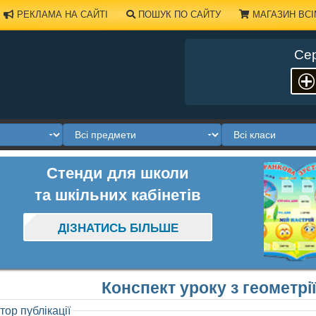
РЕКЛАМА НА САЙТІ
ПОШУК ПО САЙТУ
МАГАЗИН ВСІ
Сер
Стенди для школи
та шкільних кабінетів
ДІЗНАТИСЬ БІЛЬШЕ
Конспект уроку з геометрі
тор публікації