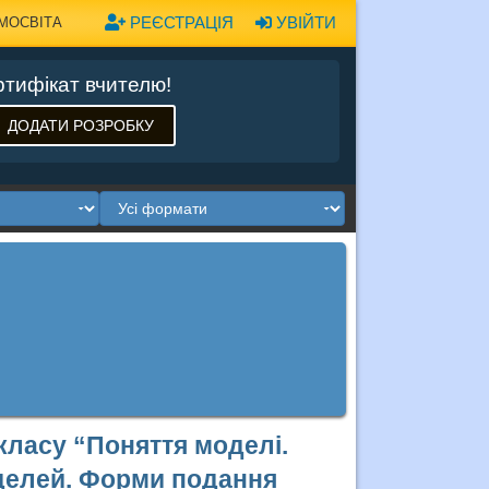
РЕЄСТРАЦІЯ
УВІЙТИ
МОСВІТА
тифікат вчителю!
ДОДАТИ РОЗРОБКУ
класу “Поняття моделі.
оделей. Форми подання