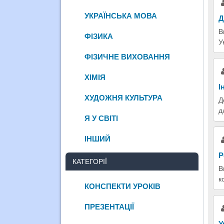
УКРАЇНСЬКА МОВА
Д
В
ФІЗИКА
У
ФІЗИЧНЕ ВИХОВАННЯ
ХІМІЯ
І
ХУДОЖНЯ КУЛЬТУРА
Д
д
Я У СВІТІ
ІНШИЙ
Р
КАТЕГОРІЇ
В
к
КОНСПЕКТИ УРОКІВ
ПРЕЗЕНТАЦІЇ
У