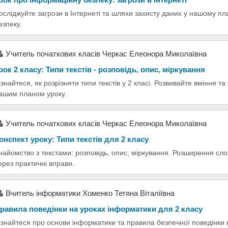
осліджуйте загрози в Інтернеті та шляхи захисту даних у нашому пл
езпеку.
Учитель початкових класів Черкас Елеонора Миколаївна
рок 2 класу: Типи текстів - розповідь, опис, міркування
ізнайтеся, як розрізняти типи текстів у 2 класі. Розвивайте вміння 
ашим планом уроку.
Учитель початкових класів Черкас Елеонора Миколаївна
онспект уроку: Типи текстів для 2 класу
найомство з текстами: розповідь, опис, міркування. Розширення сл
ерез практичні вправи.
Вчитель інформатики Хоменко Тетяна Віталіївна
равила поведінки на уроках інформатики для 2 класу
ізнайтеся про основи інформатики та правила безпечної поведінки в 