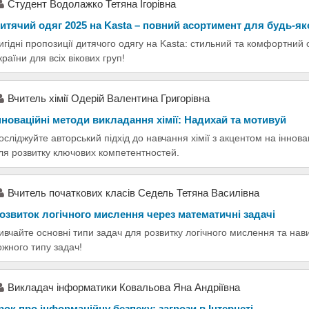
Студент Водолажко Тетяна Ігорівна
итячий одяг 2025 на Kasta – повний асортимент для будь-яко
игідні пропозиції дитячого одягу на Kasta: стильний та комфортний 
країни для всіх вікових груп!
Вчитель хімії Одерій Валентина Григорівна
нноваційні методи викладання хімії: Надихай та мотивуй
осліджуйте авторський підхід до навчання хімії з акцентом на інновац
ля розвитку ключових компетентностей.
Вчитель початкових класів Седель Тетяна Василівна
озвиток логічного мислення через математичні задачі
ивчайте основні типи задач для розвитку логічного мислення та на
ожного типу задач!
Викладач інформатики Ковальова Яна Андріївна
рок про інформаційну безпеку: загрози в Інтернеті