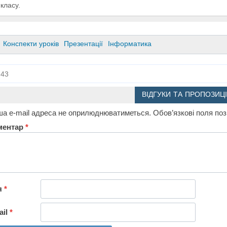
 класу.
Конспекти уроків
Презентації
Інформатика
43
ВІДГУКИ ТА ПРОПОЗИЦІ
а e-mail адреса не оприлюднюватиметься.
Обов’язкові поля по
ментар
*
я
*
ail
*