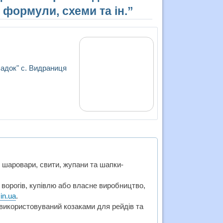
 формули, схеми та ін.”
садок" с. Видраниця
 шаровари, свити, жупани та шапки-
ворогів, купівлю або власне виробництво,
in.ua
.
 використовуваний козаками для рейдів та