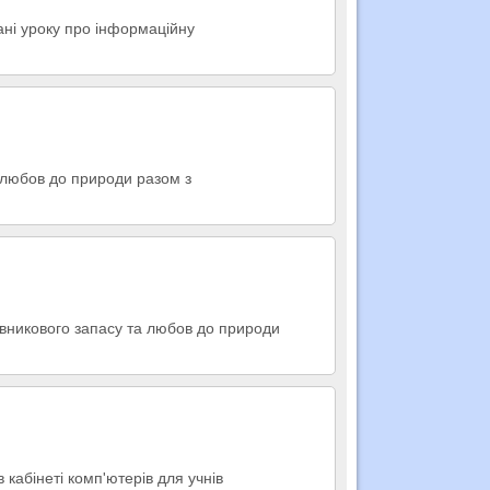
ані уроку про інформаційну
та любов до природи разом з
овникового запасу та любов до природи
кабінеті комп'ютерів для учнів