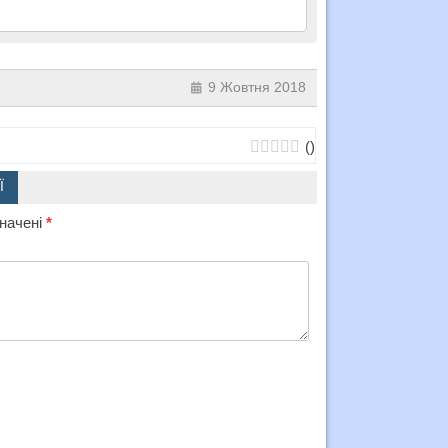
9 Жовтня 2018
(
)
Ї
значені
*