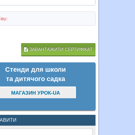
іву:
ЗАВАНТАЖИТИ СЕРТИФІКАТ
Стенди для школи
та дитячого садка
МАГАЗИН УРОК-UA
КАВИТИ