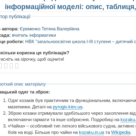
інформаційної моделі: опис, таблиця,
тор публікації
 автора:
Єременко Тетяна Валеріївна
сада:
вчитель інформатики
це роботи:
НВК "загальноосвітня школа І-ІІІ ступеня – дитячий 
кільки корисна ця публікація?
исніть на зірочку, щоб оцінити!
роткий опис матеріалу
зацький одяг та зброя:
Одяг козаків був практичним та функціональним, включаючи
мазепинки. Деталі на
pyrogiv.kiev.ua
.
Зброю козаки отримували здебільшого через захоплення від 
включаючи гармати та інше озброєння. Подробиці на
kozaku.
«Чайка» – особливий тип легкого військового судна, активно
боїв на воді. Більше про чайки на
kozaku.in.ua
та
Wikipedia
.