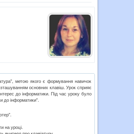
атура”, метою якого є формування навичок
озташуванням основних клавіш. Урок сприяє
 інтерес до інформатики. Під час уроку було
и до інформатики”.
ютер”.
и на уроці.
дь вчителя про клавіатуру.