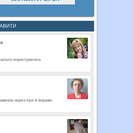
КАВИТИ
на
вчаться користуватись
авичок через ігри й вправи.