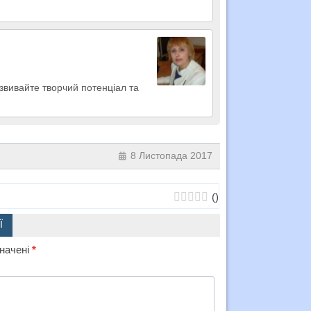
звивайте творчий потенціал та
8 Листопада 2017
(
)
Ї
значені
*