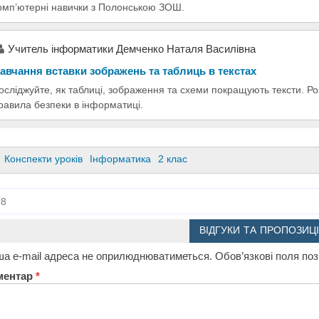
омп’ютерні навички з Полонською ЗОШ.
Учитель інформатики Демченко Наталя Василівна
авчання вставки зображень та таблиць в текстах
осліджуйте, як таблиці, зображення та схеми покращують тексти. Ро
равила безпеки в інформатиці.
Конспекти уроків
Інформатика
2 клас
8
ВІДГУКИ ТА ПРОПОЗИЦІ
а e-mail адреса не оприлюднюватиметься.
Обов’язкові поля по
ментар
*