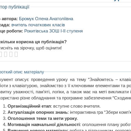
тор публікації
 автора:
Бромук Олена Анатоліївна
сада:
вчитель початкових класів
це роботи:
Рокитівська ЗОШ І-ІІ ступеня
кільки корисна ця публікація?
исніть на зірочку, щоб оцінити!
роткий опис матеріалу
кумент описує проведення уроку на тему “Знайомтесь – клаві
боти з клавіатурою, знайомство з її ключовими елементами та р
витку уважності, пам’яті, логіки, а також має на меті викликати
користано різне обладнання та програмне забезпечення “Сходинк
Організаційний етап
: вступне слово вчителя.
Актуалізація опорних знань
: інтерактивна гра “Збери комп’
Оголошення теми та мети уроку
.
Мотивація навчальної діяльності
: оголошення плану робот
Вивчення нового матеріалу
: робота з підручником, розпові