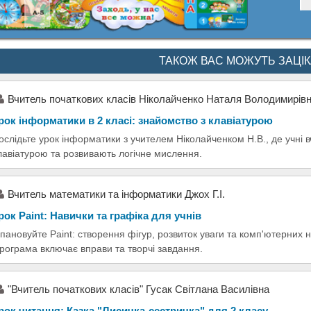
ТАКОЖ ВАС МОЖУТЬ ЗАЦІ
Вчитель початкових класів Ніколайченко Наталя Володимирів
рок інформатики в 2 класі: знайомство з клавіатурою
ослідьте урок інформатики з учителем Ніколайченком Н.В., де учні 
лавіатурою та розвивають логічне мислення.
Вчитель математики та інформатики Джох Г.І.
рок Paint: Навички та графіка для учнів
пановуйте Paint: створення фігур, розвиток уваги та комп'ютерних н
рограма включає вправи та творчі завдання.
"Вчитель початкових класів" Гусак Світлана Василівна
рок читання: Казка "Лисичка-сестричка" для 2 класу