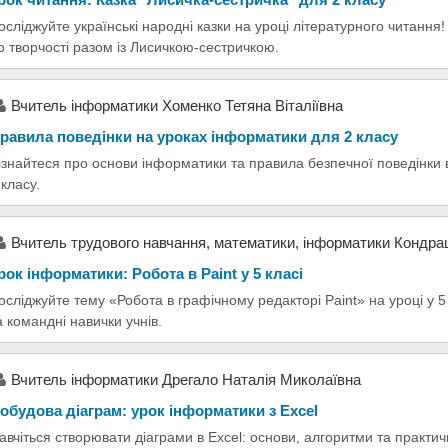
осліджуйте українські народні казки на уроці літературного читанн
о творчості разом із Лисичкою-сестричкою.
Вчитель інформатики Хоменко Тетяна Віталіївна
равила поведінки на уроках інформатики для 2 класу
ізнайтеся про основи інформатики та правила безпечної поведінки в 
 класу.
Вчитель трудового навчання, математики, інформатики Кондра
рок інформатики: Робота в Paint у 5 класі
осліджуйте тему «Робота в графічному редакторі Paint» на уроці у 5 
а командні навички учнів.
Вчитель інформатики Дрегало Наталія Миколаївна
обудова діаграм: урок інформатики з Excel
авчіться створювати діаграми в Excel: основи, алгоритми та практич