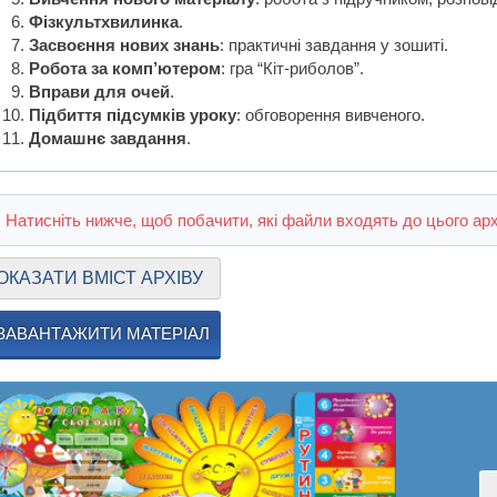
Фізкультхвилинка
.
Засвоєння нових знань
: практичні завдання у зошиті.
Робота за комп’ютером
: гра “Кіт-риболов”.
Вправи для очей
.
Підбиття підсумків уроку
: обговорення вивченого.
Домашнє завдання
.
Натисніть нижче, щоб побачити, які файли входять до цього арх
ОКАЗАТИ ВМІСТ АРХІВУ
ЗАВАНТАЖИТИ МАТЕРІАЛ