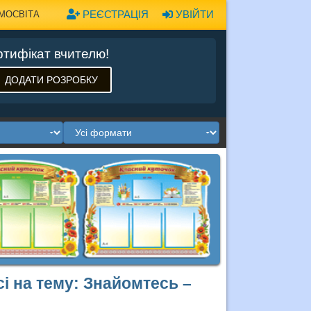
РЕЄСТРАЦІЯ
УВІЙТИ
МОСВІТА
тифікат вчителю!
ДОДАТИ РОЗРОБКУ
сі на тему: Знайомтесь –