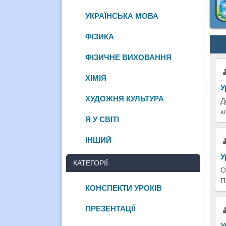
УКРАЇНСЬКА МОВА
ФІЗИКА
ФІЗИЧНЕ ВИХОВАННЯ
ХІМІЯ
У
ХУДОЖНЯ КУЛЬТУРА
Д
к
Я У СВІТІ
ІНШИЙ
У
КАТЕГОРІЇ
О
П
КОНСПЕКТИ УРОКІВ
ПРЕЗЕНТАЦІЇ
У