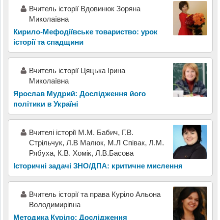
Вчитель історії Вдовинюк Зоряна
Миколаївна
Кирило-Мефодіївське товариство: урок
історії та спадщини
Вчитель історії Цяцька Ірина
Миколаївна
Ярослав Мудрий: Дослідження його
політики в Україні
Вчителі історії М.М. Бабич, Г.В.
Стрільчук, Л.В Малюк, М.Л Співак, Л.М.
Рябуха, К.В. Хомік, Л.В.Басова
Історичні задачі ЗНО/ДПА: критичне мислення
Вчитель історії та права Куріло Альона
Володимирівна
Методика Куріло: Дослідження