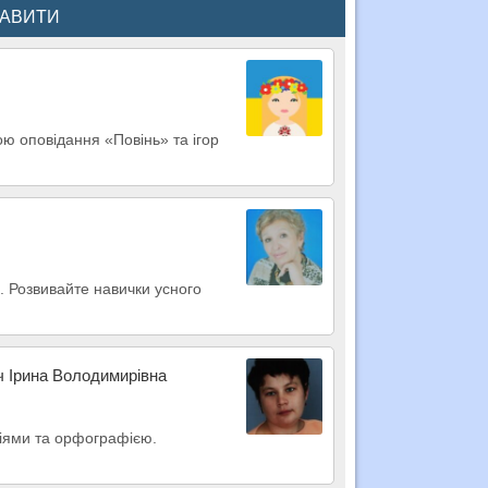
КАВИТИ
ю оповідання «Повінь» та ігор
а. Розвивайте навички усного
ч Ірина Володимирівна
пціями та орфографією.