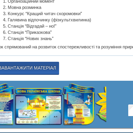
Організаційний момент
Мовна розминка
Конкурс “Кращий читач скоромовки”
Галявина відпочинку (фізкультхвилинка)
Станція “Відгадай – но!”
Станція “Приказкова”
Станція “Нових знань”
ок спрямований на розвиток спостережливості та розуміння прир
ЗАВАНТАЖИТИ МАТЕРІАЛ