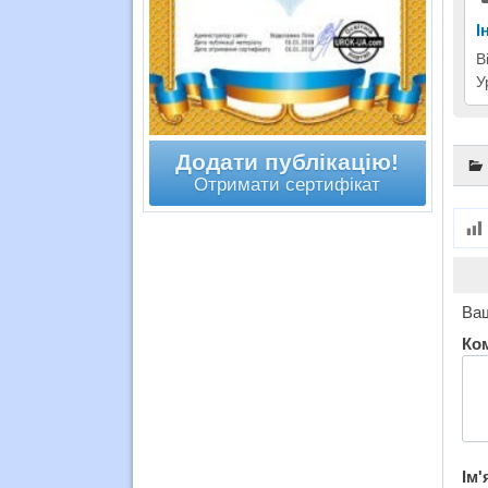
І
В
У
Додати публікацію!
Отримати сертифікат
Ваш
Ко
Ім'