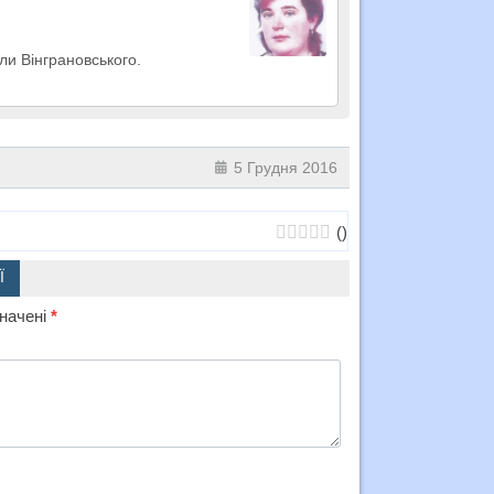
ли Вінграновського.
5 Грудня 2016
(
)
Ї
значені
*