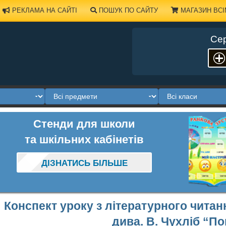
РЕКЛАМА НА САЙТІ
ПОШУК ПО САЙТУ
МАГАЗИН ВСІ
Сер
Стенди для школи
та шкільних кабінетів
ДІЗНАТИСЬ БІЛЬШЕ
Конспект уроку з літературного читанн
дива. В. Чухліб “По