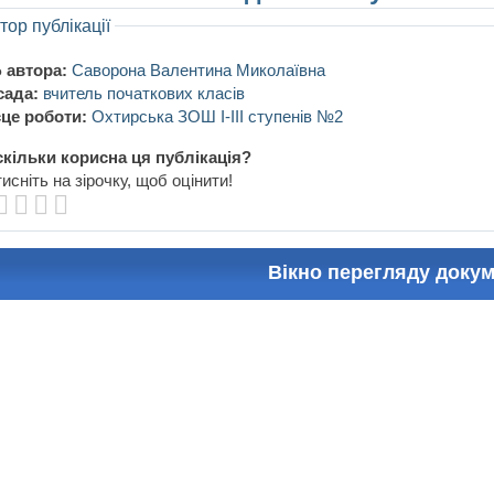
тор публікації
 автора:
Cаворона Валентина Миколаївна
сада:
вчитель початкових класів
це роботи:
Охтирська ЗОШ І-ІІІ ступенів №2
кільки корисна ця публікація?
исніть на зірочку, щоб оцінити!
Вікно перегляду доку