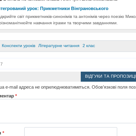
нтегрований урок: Прикметники Вінграновського
ідкрийте світ прикметників-синонімів та антонімів через поезію Мико
різноманітнюйте навчання іграми та творчими завданнями.
Конспекти уроків
Літературне читання
2 клас
7
ВІДГУКИ ТА ПРОПОЗИЦІ
а e-mail адреса не оприлюднюватиметься.
Обов’язкові поля по
ментар
*
я
*