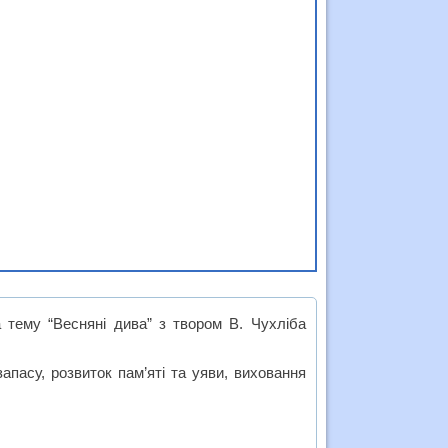
 тему “Весняні дива” з твором В. Чухліба
пасу, розвиток пам’яті та уяви, виховання