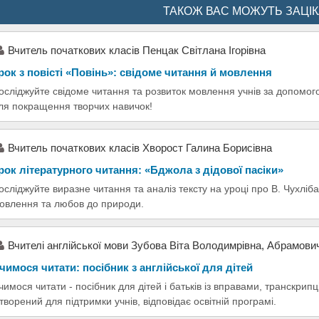
ТАКОЖ ВАС МОЖУТЬ ЗАЦІ
Вчитель початкових класів Пенцак Світлана Ігорівна
рок з повісті «Повінь»: свідоме читання й мовлення
осліджуйте свідоме читання та розвиток мовлення учнів за допомого
ля покращення творчих навичок!
Вчитель початкових класів Хворост Галина Борисівна
рок літературного читання: «Бджола з дідової пасіки»
осліджуйте виразне читання та аналіз тексту на уроці про В. Чухліб
овлення та любов до природи.
Вчителі англійської мови Зубова Віта Володимрівна, Абрамови
чимося читати: посібник з англійської для дітей
чимося читати - посібник для дітей і батьків із вправами, транскри
творений для підтримки учнів, відповідає освітній програмі.