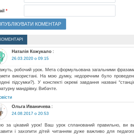
ail
*
КОМЕНТАРІ
Наталія Кожукало
:
26.03.2020 о 09:15
ажуть, робочий урок. Мета сформульована загальними фразами.
мети використані. На мою думку, недоречним було проведен
едені підсумки?). У конспекті окремі завдання названі “стан
ратурну мандрівку. Вибачте.
овіcти
Ольга Иваничева
:
24.08.2017 о 20:53
ю за цікавий урок! Ваш урок спланований правильно, ви вик
кавити і захопити дітей читанням дуже важливо для педагог