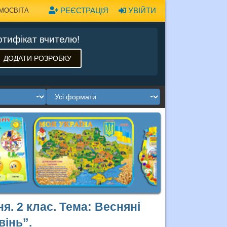
РЕЄСТРАЦІЯ
УВІЙТИ
МОСВІТА
тифікат вчителю!
ДОДАТИ РОЗРОБКУ
я. 2 клас. Тема: Весняні
вінь”.