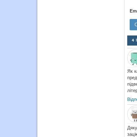
Em
4 
Як к
пред
підв
літе
Відп
Дяку
заці