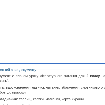
роткий опис документу
кумент є планом уроку літературного читання для
2 класу
на
вінь”.
та:
вдосконалення навичок читання, збагачення словникового за
бові до природи.
ладнання:
таблиці, картки, малюнки, карта України.