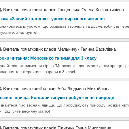
Вчитель початкових класів Гонцовська Олена Костянтинівна
азка «Заячий холодок»: уроки виразного читання
знайомтесь із уроком, що розвиває творчість та дружелюбність чере
лухайте, аналізуйте!
Вчитель початкових класів Мельничук Галина Василівна
роки читання: Морозенко та зима для 3 класу
ізнайтеся, як вивчення вірша 'Морозенко' допоможе дітям краще зро
авдання та інтерактивні вправи в 3 класі.
Вчитель початковиї класів Ряба Людмила Михайлівна
есняні явища: Кольори і звуки пробудження природи
ізнайтеся про весняні явища, що пробуджують природу: розквіт квіті
ні. Відчуйте весняну магію!
Вчитель початкових класів Плитчук Ганна Миколаївна