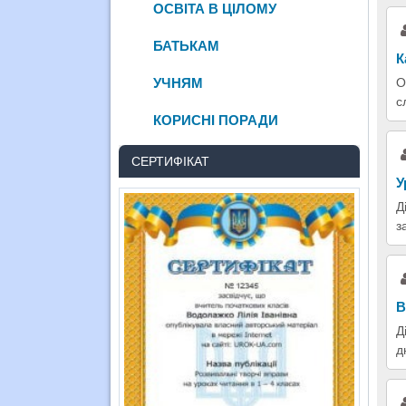
ОСВІТА В ЦІЛОМУ
БАТЬКАМ
К
УЧНЯМ
О
с
КОРИСНІ ПОРАДИ
СЕРТИФІКАТ
У
Д
з
В
Д
д