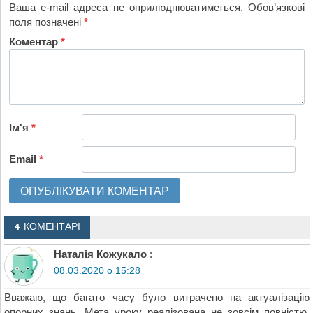
Ваша e-mail адреса не оприлюднюватиметься.
Обов’язкові
поля позначені
*
Коментар
*
Ім'я
*
Email
*
4 КОМЕНТАРІ
Наталія Кожукало
:
08.03.2020 о 15:28
Вважаю, що багато часу було витрачено на актуалізацію
опорних знань. Мета уроку реалізована не зовсім повністю.