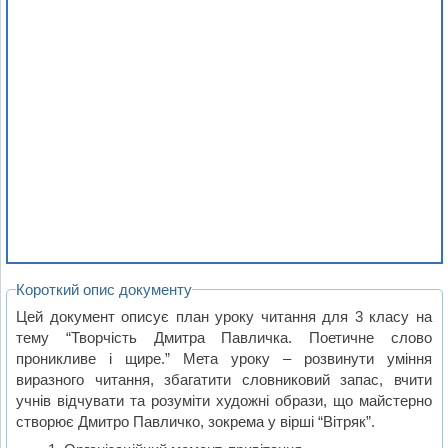
Короткий опис документу
Цей документ описує план уроку читання для 3 класу на
тему “Творчість Дмитра Павличка. Поетичне слово
проникливе і щире.” Мета уроку – розвинути уміння
виразного читання, збагатити словниковий запас, вчити
учнів відчувати та розуміти художні образи, що майстерно
створює Дмитро Павличко, зокрема у вірші “Вітряк”.