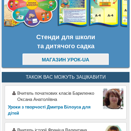
Стенди для школи
та дитячого садка
МАГАЗИН УРОК-UA
ТАКОЖ ВАС МОЖУТЬ ЗАЦІКАВИТИ
Вчитель початкових класів Бариленко
Оксана Анатоліївна
Уроки з творчості Дмитра Білоуса для
дітей
Вчитель історії Франіца Валентина