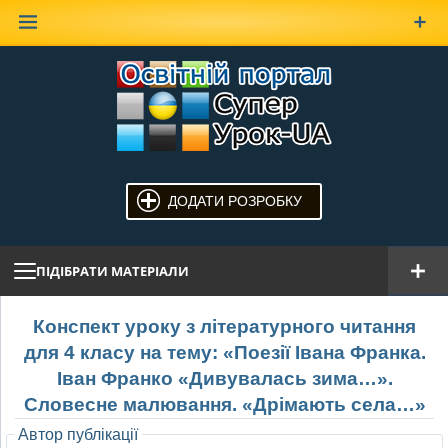
Наверх
ДОДАТИ РОЗРОБКУ
ПІДІБРАТИ МАТЕРІАЛИ
Конспект уроку з літературного читання
для 4 класу на тему: «Поезії Івана Франка.
Іван Франко «Дивувалась зима…».
Словесне малювання. «Дрімають села…»
Автор публікації