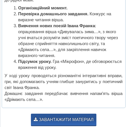
Організаційний момент.
Перевірка домашнього завдання.
Конкурс на
виразне читання вірша.
Вивчення нових поезій Івана Франка
:
опрацювання вірша «Дивувалась зима…», з якого
учні вчаться розуміти зміст поетичного твору через
образне сприйняття навколишнього світу, та
«Дрімають села…», для закріплення навичок
виразного читання.
Підсумок уроку.
Гра «Мікрофон», де обговорюється
враження від уроку.
У ході уроку проводяться різноманітні інтерактивні вправи,
гри, які допомагають учням глибше зануритись у поетичний
світ Івана Франка.
Домашнє завдання передбачає вивчення напам’ять вірша
«Дрімають села…».
ЗАВАНТАЖИТИ МАТЕРІАЛ