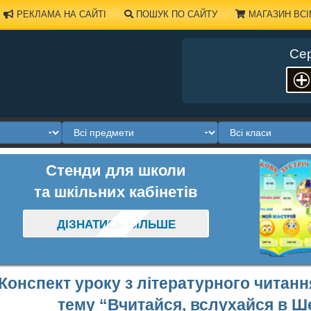
РЕКЛАМА НА САЙТІ
ПОШУК ПО САЙТУ
МАГАЗИН ВСІ
Сер
Стенди для школи
та шкільних кабінетів
ДІЗНАТИСЬ БІЛЬШЕ
Конспект уроку з літературного читанн
тему “Вчитайся, вслухайся в 