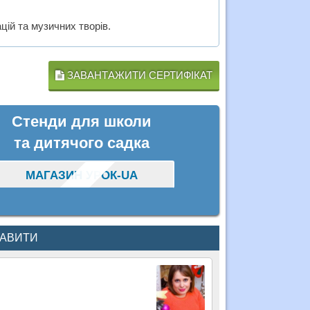
ій та музичних творів.
ЗАВАНТАЖИТИ СЕРТИФІКАТ
Стенди для школи
та дитячого садка
МАГАЗИН УРОК-UA
КАВИТИ