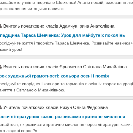
ознайомте учнів із творчістю Шевченка! Аналіз поезій, виховання лю
досконалення читацьких навичок.
Вчитель початкових класів Адамчук Ірина Анатоліївна
падщина Тараса Шевченка: Урок для майбутніх поколінь
осліджуйте життя і творчість Тараса Шевченка. Розвивайте навички 
ікавий урок!
Вчитель початкових класів Єрьоменко Світлана Михайлівна
рок художньої грамотності: кольори осені і поезія
осліджуйте споріднені кольори та гармонію в осінніх творах на уроц
аняття з Світланою Михайлівною.
Учитель початкових класів Ризун Ольга Федорівна
роки літературних казок: розвиваємо критичне мислення
ізнайтеся, як розвивати критичне мислення через літературні казки.
ого людині серце?»