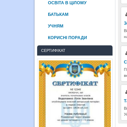
ОСВІТА В ЦІЛОМУ
БАТЬКАМ
З
УЧНЯМ
В
н
КОРИСНІ ПОРАДИ
СЕРТИФІКАТ
С
П
в
Т
В
У