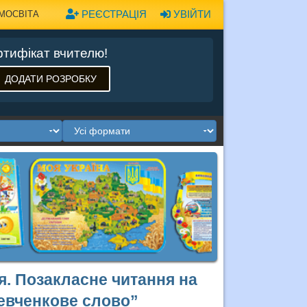
РЕЄСТРАЦІЯ
УВІЙТИ
МОСВІТА
тифікат вчителю!
ДОДАТИ РОЗРОБКУ
я. Позакласне читання на
Шевченкове слово”