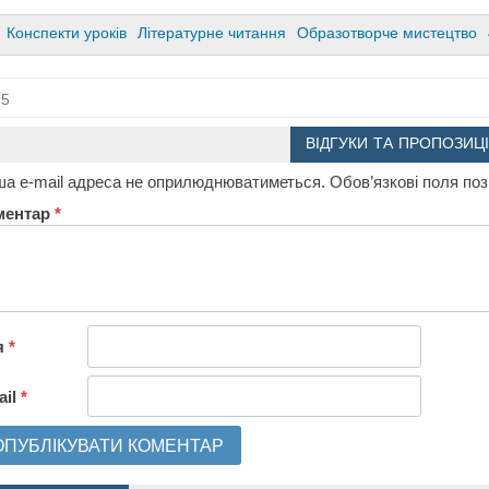
Конспекти уроків
Літературне читання
Образотворче мистецтво
5
ВІДГУКИ ТА ПРОПОЗИЦІ
а e-mail адреса не оприлюднюватиметься.
Обов’язкові поля по
ментар
*
я
*
ail
*