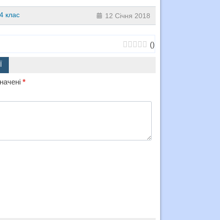
4 клас
12 Січня 2018
(
)
Ї
значені
*