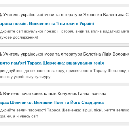
Учитель української мови та літератури Яковенко Валентина С
орова поезія: Вивчення та її витоки в Україні
ідкрийте світ візуальної поезії: її історія, види та вплив видатних м
аукове дослідження!
Учитель української мови та літератури Болотіна Лідія Володи
вято пам’яті Тараса Шевченка: вшанування генія
риєднуйтесь до святкового заходу, присвяченого Тарасу Шевченку, т
несок у українську культуру.
Вчитель початкових класів Колужняк Ганна Іванівна
арас Шевченко: Великий Поет та Його Спадщина
ідкрийте велич творчості Тараса Шевченка: вірші, пісні, життя вели
країну, а й увесь світ.