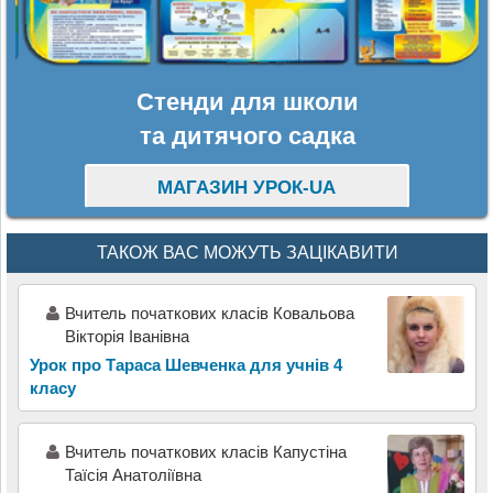
Стенди для школи
та дитячого садка
МАГАЗИН УРОК-UA
ТАКОЖ ВАС МОЖУТЬ ЗАЦІКАВИТИ
Вчитель початкових класів Ковальова
Вікторія Іванівна
Урок про Тараса Шевченка для учнів 4
класу
Вчитель початкових класів Капустіна
Таїсія Анатоліївна