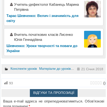
Учитель-дефектолог Кабанець Марина
Петрівна
Тарас Шевченко: Велич і значимість для
світу
Вчитель початкових класів Лисенко
Юлія Геннадіївна
Шевченко: Уроки творчості та поваги до
України
Конспекти уроків
Матеріали до уроків
Літературне читання
21 Січня 2018
(
)
93
ВІДГУКИ ТА ПРОПОЗИЦІЇ
Ваша e-mail адреса не оприлюднюватиметься.
Обов’язкові
поля позначені
*