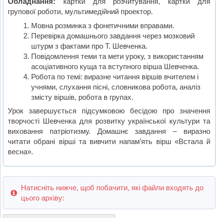
Обладнання:
картки для розчитування, картки для
групової роботи, мультимедійний проектор.
Мовна розминка з фонетичними вправами.
Перевірка домашнього завдання через мозковий
штурм з фактами про Т. Шевченка.
Повідомлення теми та мети уроку, з використанням
асоціативного куща та вступного вірша Шевченка.
Робота по темі: виразне читання віршів вчителем і
учнями, слухання пісні, словникова робота, аналіз
змісту віршів, робота в групах.
Урок завершується підсумковою бесідою про значення
творчості Шевченка для розвитку української культури та
виховання патріотизму. Домашнє завдання – виразно
читати обрані вірші та вивчити напам’ять вірш «Встала й
весна».
Натисніть нижче, щоб побачити, які файли входять до
цього архіву: