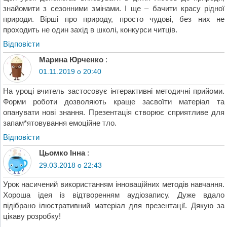
знайомити з сезонними змінами. І ще – бачити красу рідної
природи. Вірші про природу, просто чудові, без них не
проходить не один захід в школі, конкурси читців.
Відповіcти
Марина Юрченко
:
01.11.2019 о 20:40
На уроці вчитель застосовує інтерактивні методичні прийоми.
Форми роботи дозволяють краще засвоїти матеріал та
опанувати нові знання. Презентація створює сприятливе для
запам*ятовування емоційне тло.
Відповіcти
Цьомко Інна
:
29.03.2018 о 22:43
Урок насичений використанням інноваційних методів навчання.
Хороша ідея із відтворенням аудіозапису. Дуже вдало
підібрано ілюстративний матеріал для презентації. Дякую за
цікаву розробку!