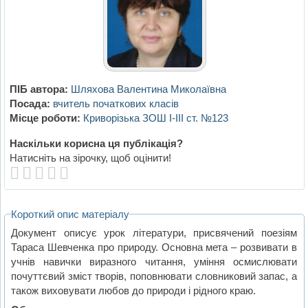
ПІБ автора:
Шляхова Валентина Миколаївна
Посада:
вчитель початкових класiв
Місце роботи:
Криворiзька ЗОШ I-III ст. №123
Наскільки корисна ця публікація?
Натисніть на зірочку, щоб оцінити!
Короткий опис матеріалу
Документ описує урок літератури, присвячений поезіям
Тараса Шевченка про природу. Основна мета – розвивати в
учнів навички виразного читання, уміння осмислювати
почуттєвий зміст творів, поповнювати словниковий запас, а
також виховувати любов до природи і рідного краю.