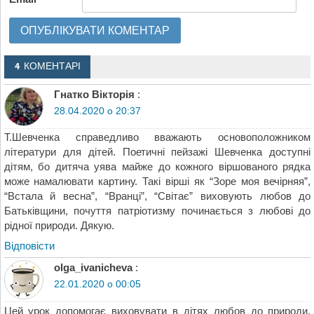
4 КОМЕНТАРІ
Гнатко Вікторія
:
28.04.2020 о 20:37
Т.Шевченка справедливо вважають основоположником
літератури для дітей. Поетичні пейзажі Шевченка доступні
дітям, бо дитяча уява майже до кожного віршованого рядка
може намалювати картину. Такі вірші як “Зоре моя вечірняя”,
“Встала й весна”, “Вранці”, “Світає” виховують любов до
Батьківщини, почуття патріотизму починається з любові до
рідної природи. Дякую.
Відповіcти
olga_ivanicheva
:
22.01.2020 о 00:05
Цей урок допомогає виховувати в дітях любов до природи,