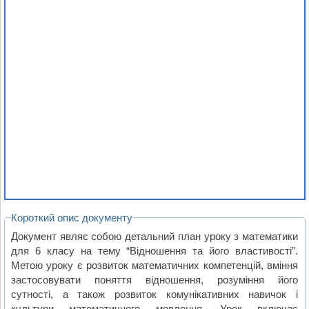
Короткий опис документу
Документ являє собою детальний план уроку з математики
для 6 класу на тему “Відношення та його властивості”.
Метою уроку є розвиток математичних компетенцій, вміння
застосовувати поняття відношення, розуміння його
сутності, а також розвиток комунікативних навичок і
культури математичного мовлення. Урок включає