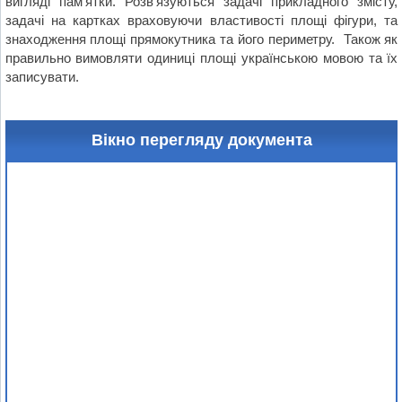
вигляді пам’ятки. Розв’язуються задачі прикладного змісту,
задачі на картках враховуючи властивості площі фігури, та
знаходження площі прямокутника та його периметру. Також як
правильно вимовляти одиниці площі українською мовою та їх
записувати.
Вікно перегляду документа