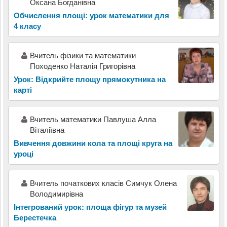
Оксана Богданівна
Обчислення площі: урок математики для
4 класу
Вчитель фізики та математики
Походенко Наталія Григорівна
Урок: Відкрийте площу прямокутника на
карті
Вчитель математики Павлуша Алла
Віталіївна
Вивчення довжини кола та площі круга на
уроці
Вчитель початкових класів Симчук Олена
Володимирівна
Інтегрований урок: площа фігур та музей
Берестечка