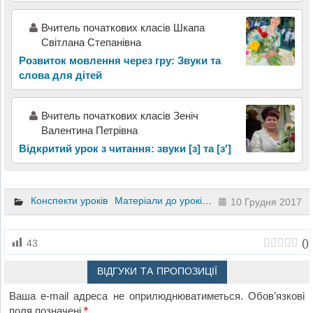
Вчитель початкових класів Шкапа
Світлана Степанівна
Розвиток мовлення через гру: Звуки та
слова для дітей
Вчитель початкових класів Зеніч
Валентина Петрівна
Відкритий урок з читання: звуки [з] та [з′]
Конспекти уроків
Матеріали до уроків
Літературне читання
10 Грудня 2017
(
)
43
ВІДГУКИ ТА ПРОПОЗИЦІЇ
Ваша e-mail адреса не оприлюднюватиметься.
Обов’язкові
поля позначені
*