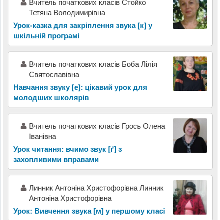
Вчитель початкових класів Стойко
Тетяна Володимирівна
Урок-казка для закріплення звука [к] у
шкільній програмі
Вчитель початкових класів Боба Лілія
Святославівна
Навчання звуку [е]: цікавий урок для
молодших школярів
Вчитель початкових класів Грось Олена
Іванівна
Урок читання: вчимо звук [ґ] з
захопливими вправами
Линник Антоніна Христофорівна Линник
Антоніна Христофорівна
Урок: Вивчення звука [м] у першому класі