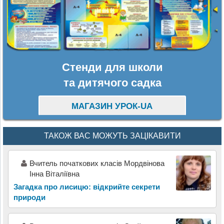
Стенди для школи
та дитячого садка
МАГАЗИН УРОК-UA
ТАКОЖ ВАС МОЖУТЬ ЗАЦІКАВИТИ
Вчитель початкових класів Мордвінова
Інна Віталіївна
Загадка про лисицю: відкрийте секрети
природи