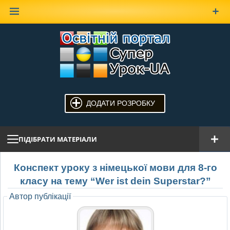
Наверх
ДОДАТИ РОЗРОБКУ
ПІДІБРАТИ МАТЕРІАЛИ
Конспект уроку з німецької мови для 8-го
класу на тему “Wer ist dein Superstar?”
Автор публікації