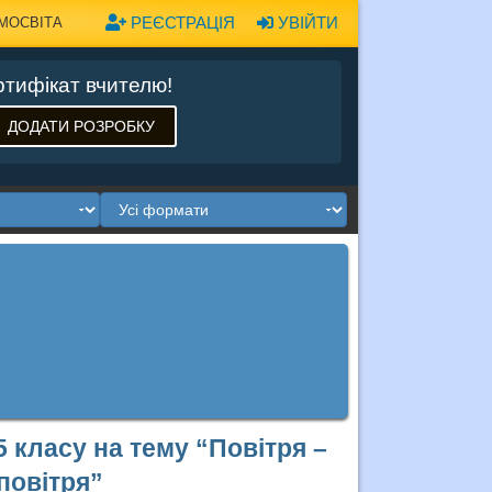
РЕЄСТРАЦІЯ
УВІЙТИ
МОСВІТА
тифікат вчителю!
ДОДАТИ РОЗРОБКУ
 класу на тему “Повітря –
 повітря”