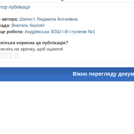
тор публікації
 автора:
Шелест Людмила Антонівна
сада:
Вчитель біології
це роботи:
Андріївська ЗОШ І-ІІІ ступенів №1
кільки корисна ця публікація?
исніть на зірочку, щоб оцінити!
Вікно перегляду доку