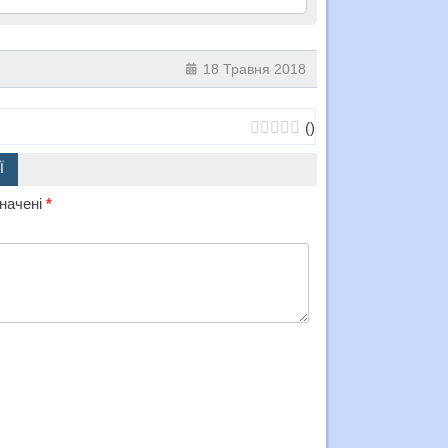
18 Травня 2018
(
)
Ї
значені
*