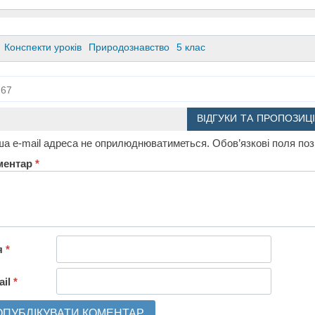
Конспекти уроків
Природознавство
5 клас
67
ВІДГУКИ ТА ПРОПОЗИЦІ
а e-mail адреса не оприлюднюватиметься.
Обов’язкові поля по
ментар
*
я
*
ail
*