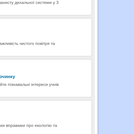
захисту дихальної системи у 3
жливість чистого повітря та
починку
йте пізнавальні інтереси учнів
ими вправами про екологію та