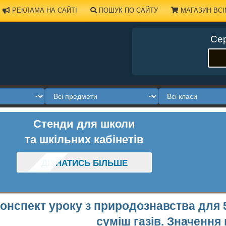
РЕКЛАМА НА САЙТІ
ПОШУК ПО САЙТУ
МАГАЗИН ВСІ
Сер
Стенди для школи
та шкільних кабінетів
ДІЗНАТИСЬ БІЛЬШЕ
онспект уроку з природознавства для 5
суміш газів. Значення