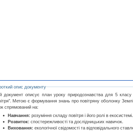
роткий опис документу
й документ описує план уроку природознавства для 5 класу 
вітря”. Метою є формування знань про повітряну оболонку Землі,
ок спрямований на:
Навчання:
розуміння складу повітря і його ролі в екосистемі
Розвиток:
спостережливості та дослідницьких навичок.
Виховання:
екологічної свідомості та відповідального став