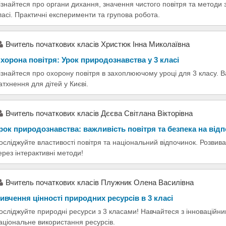
ізнайтеся про органи дихання, значення чистого повітря та методи 
ласі. Практичні експерименти та групова робота.
Вчитель початкових класів Христюк Інна Миколаївна
хорона повітря: Урок природознавства у 3 класі
ізнайтеся про охорону повітря в захоплюючому уроці для 3 класу. Ва
атхнення для дітей у Києві.
Вчитель початкових класів Дєєва Світлана Вікторівна
рок природознавства: важливість повітря та безпека на від
осліджуйте властивості повітря та національний відпочинок. Розвива
ерез інтерактивні методи!
Вчитель початкових класів Плужник Олена Василівна
ивчення цінності природних ресурсів в 3 класі
осліджуйте природні ресурси з 3 класами! Навчайтеся з інноваційн
аціональне використання ресурсів.