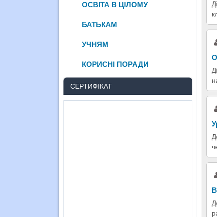
Д
ОСВІТА В ЦІЛОМУ
к
БАТЬКАМ
УЧНЯМ
О
КОРИСНІ ПОРАДИ
Д
н
СЕРТИФІКАТ
У
Д
ч
В
Д
р