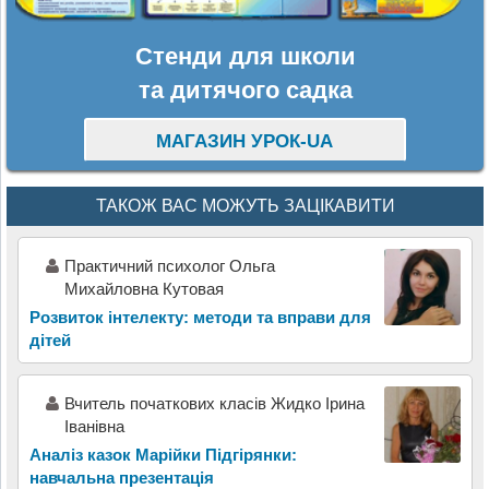
Стенди для школи
та дитячого садка
МАГАЗИН УРОК-UA
ТАКОЖ ВАС МОЖУТЬ ЗАЦІКАВИТИ
Практичний психолог Ольга
Михайловна Кутовая
Розвиток інтелекту: методи та вправи для
дітей
Вчитель початкових класів Жидко Ірина
Іванівна
Аналіз казок Марійки Підгірянки:
навчальна презентація