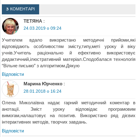
3 КОМЕНТАРІ
ТЕТЯНА
:
24.03.2019 о 09:24
Учителем вдало використано методичні прийоми,які
відповідають особливостям змісту,типу,меті уроку й віку
учнів.Учитель раціонально й ефективно використовує
дидактичний,ілюстративний матеріал.Сподобалася технологія
“Вільне письмо” з алгоритмом.Дякую
Відповіcти
Марина Юрченко
:
28.01.2018 о 16:24
Олена Миколаївна надає гарний методичний коментар в
анотації. Зміст уроку відповідає програмовим
вимогам,налаштовує на позитив. Використано ряд дієвих
інтерактивних методів, творчих завдань.
Відповіcти