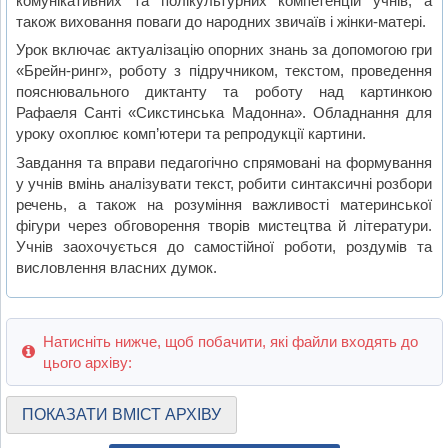
комунікативних та полікультурних компетенцій учнів, а
також виховання поваги до народних звичаїв і жінки-матері.
Урок включає актуалізацію опорних знань за допомогою гри
«Брейн-ринг», роботу з підручником, текстом, проведення
пояснювального диктанту та роботу над картинкою
Рафаеля Санті «Сикстинська Мадонна». Обладнання для
уроку охоплює комп’ютери та репродукції картини.
Завдання та вправи педагогічно спрямовані на формування
у учнів вмінь аналізувати текст, робити синтаксичні розбори
речень, а також на розуміння важливості материнської
фігури через обговорення творів мистецтва й літератури.
Учнів заохочується до самостійної роботи, роздумів та
висловлення власних думок.
Натисніть нижче, щоб побачити, які файли входять до
цього архіву:
ПОКАЗАТИ ВМІСТ АРХІВУ