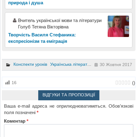
природа і душа
Вчитель української мови та літератури
Голуб Тетяна Вікторівна
Творчість Василя Стефаника:
експресіонізм та еміграція
Конспекти уроків
Українська література
5 клас
30 Жовтня 2017
(
)
16
ВІДГУКИ ТА ПРОПОЗИЦІЇ
Ваша e-mail адреса не оприлюднюватиметься.
Обов’язкові
поля позначені
*
Коментар
*