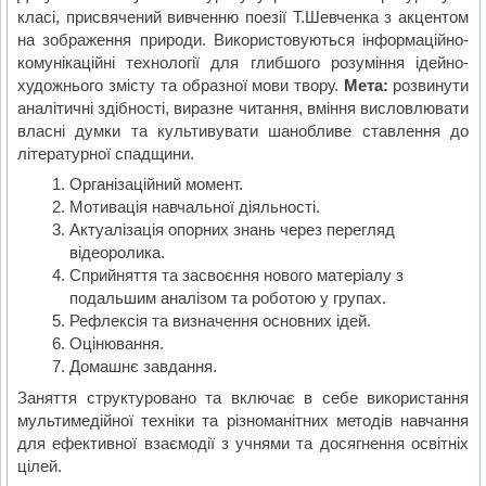
класі, присвячений вивченню поезії Т.Шевченка з акцентом
на зображення природи. Використовуються інформаційно-
комунікаційні технології для глибшого розуміння ідейно-
художнього змісту та образної мови твору.
Мета:
розвинути
аналітичні здібності, виразне читання, вміння висловлювати
власні думки та культивувати шанобливе ставлення до
літературної спадщини.
Організаційний момент.
Мотивація навчальної діяльності.
Актуалізація опорних знань через перегляд
відеоролика.
Сприйняття та засвоєння нового матеріалу з
подальшим аналізом та роботою у групах.
Рефлексія та визначення основних ідей.
Оцінювання.
Домашнє завдання.
Заняття структуровано та включає в себе використання
мультимедійної техніки та різноманітних методів навчання
для ефективної взаємодії з учнями та досягнення освітніх
цілей.