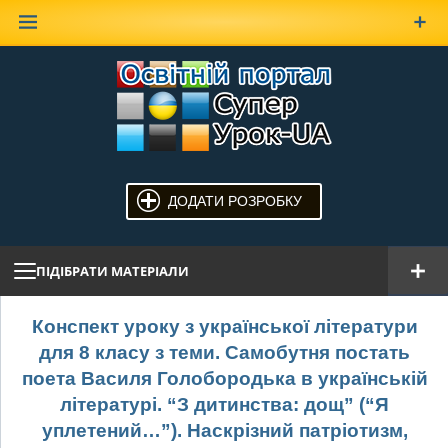
Наверх
ДОДАТИ РОЗРОБКУ
ПІДІБРАТИ МАТЕРІАЛИ
Конспект уроку з української літератури
для 8 класу з теми. Самобутня постать
поета Василя Голобородька в українській
літературі. “З дитинства: дощ” (“Я
уплетений…”). Наскрізний патріотизм,