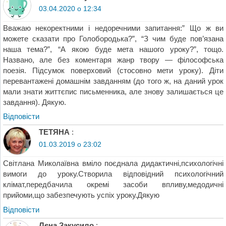
03.04.2020 о 12:34
Вважаю некоректними і недоречними запитання:” Що ж ви
можете сказати про Голобородька?”, “З чим буде пов’язана
наша тема?”, “А якою буде мета нашого уроку?”, тощо.
Названо, але без коментаря жанр твору — філософська
поезія. Підсумок поверховий (стосовно мети уроку). Діти
перевантажені домашнім завданням (до того ж, на даний урок
мали знати життєпис письменника, але знову залишається це
завдання). Дякую.
Відповіcти
ТЕТЯНА
:
01.03.2019 о 23:02
Світлана Миколаївна вміло поєднала дидактичні,психологічні
вимоги до уроку.Створила відповідний психологічний
клімат,передбачила окремі засоби впливу,медодичні
прийоми,що забезпечують успіх уроку.Дякую
Відповіcти
Лєна Закусило
: