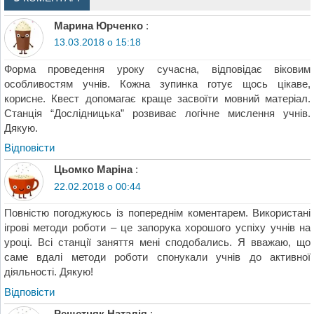
Марина Юрченко
:
13.03.2018 о 15:18
Форма проведення уроку сучасна, відповідає віковим
особливостям учнів. Кожна зупинка готує щось цікаве,
корисне. Квест допомагає краще засвоїти мовний матеріал.
Станція “Дослідницька” розвиває логічне мислення учнів.
Дякую.
Відповіcти
Цьомко Маріна
:
22.02.2018 о 00:44
Повністю погоджуюсь із попереднім коментарем. Використані
ігрові методи роботи – це запорука хорошого успіху учнів на
уроці. Всі станції заняття мені сподобались. Я вважаю, що
саме вдалі методи роботи спонукали учнів до активної
діяльності. Дякую!
Відповіcти
Решетняк Наталія
: