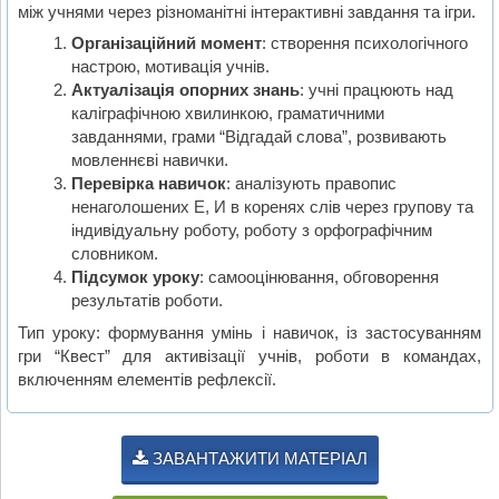
між учнями через різноманітні інтерактивні завдання та ігри.
Організаційний момент
: створення психологічного
настрою, мотивація учнів.
Актуалізація опорних знань
: учні працюють над
каліграфічною хвилинкою, граматичними
завданнями, грами “Відгадай слова”, розвивають
мовленнєві навички.
Перевірка навичок
: аналізують правопис
ненаголошених Е, И в коренях слів через групову та
індивідуальну роботу, роботу з орфографічним
словником.
Підсумок уроку
: самооцінювання, обговорення
результатів роботи.
Тип уроку: формування умінь і навичок, із застосуванням
гри “Квест” для активізації учнів, роботи в командах,
включенням елементів рефлексії.
ЗАВАНТАЖИТИ МАТЕРІАЛ