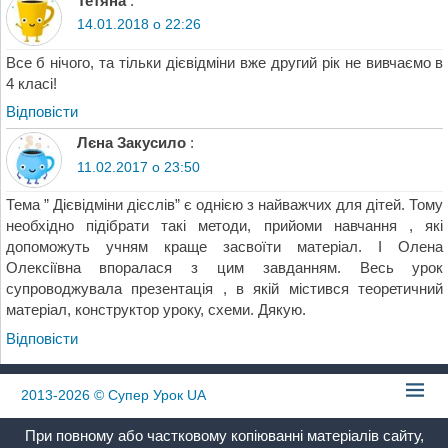
Тетяна
:
14.01.2018 о 22:26
Все б нічого, та тільки дієвідміни вже другий рік не вивчаємо в
4 класі!
Відповіcти
Лєна Закусило
:
11.02.2017 о 23:50
Тема ” Дієвідміни дієслів” є однією з найважчих для дітей. Тому
необхідно підібрати такі методи, прийоми навчання , які
допоможуть учням краще засвоїти матеріал. І Олена
Олексіївна впоралася з цим завданням. Весь урок
супроводжувала презентація , в якій містився теоретичний
матеріал, конструктор уроку, схеми. Дякую.
Відповіcти
2013-2026
© Супер Урок UA
При повному або частковому копіюванні матеріалів сайту,