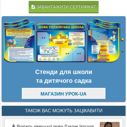
ЗАВАНТАЖИТИ СЕРТИФІКАТ
Стенди для школи
та дитячого садка
МАГАЗИН УРОК-UA
ТАКОЖ ВАС МОЖУТЬ ЗАЦІКАВИТИ
Вчитель німецької мови Дзядик Наталя