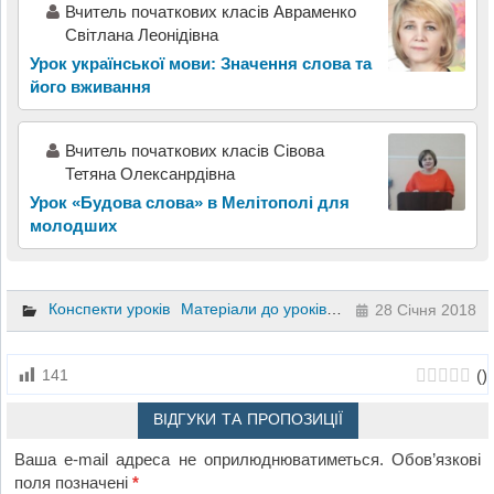
Вчитель початкових класів Авраменко
Світлана Леонідівна
Урок української мови: Значення слова та
його вживання
Вчитель початкових класів Сівова
Тетяна Олексанрдівна
Урок «Будова слова» в Мелітополі для
молодших
Конспекти уроків
Матеріали до уроків
Українська мова
5 к
28 Січня 2018
(
)
141
ВІДГУКИ ТА ПРОПОЗИЦІЇ
Ваша e-mail адреса не оприлюднюватиметься.
Обов’язкові
поля позначені
*